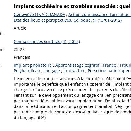
Implant cochléaire et troubles associés : que
Geneviève LINA-GRANADE
;
Action connaissance Formation p
Etat des lieux et perspectives. Colloque. 9. (13/01/2012)
Article
 :
Connaissances surdités (41, 2012)
n :
23-28
Français
 :
Implant phonatoire
;
Apprentissage cognitif
;
France
;
Troub
Polyhandicap
;
Langage
;
Innovation
;
Personne handicapé
L'existence de troubles associés à la surdité, qu'ils soient 
importante le bénéfice que l'enfant va obtenir de l'implant
charge l'enfant avertisse précocement les parents du rôle d
l'enfant sur le développement du langage oral, en précisant
pas toujours détectables avant l'implantation. De plus, la d
dans la rééducation et l'accompagnement familial. Négliger l
pas tenir compte du contexte socio-familial, risque de co
du langage. (RA)