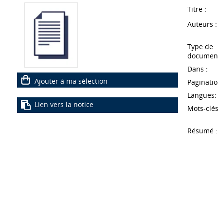
Titre :
Auteurs :
Type de
document
Dans :
Ajouter à ma sélection
Paginatio
Langues:
Lien vers la notice
Mots-clés
Résumé :