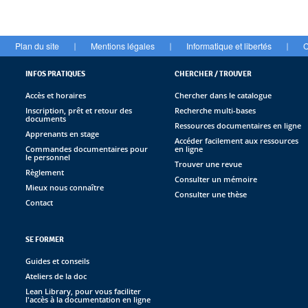
Plan du site
Mentions légales
Informatique et libertés
C
|
|
|
INFOS PRATIQUES
CHERCHER / TROUVER
Accès et horaires
Chercher dans le catalogue
Inscription, prêt et retour des
Recherche multi-bases
documents
Ressources documentaires en ligne
Apprenants en stage
Accéder facilement aux ressources
Commandes documentaires pour
en ligne
le personnel
Trouver une revue
Règlement
Consulter un mémoire
Mieux nous connaître
Consulter une thèse
Contact
SE FORMER
Guides et conseils
Ateliers de la doc
Lean Library, pour vous faciliter
l'accès à la documentation en ligne