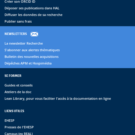
Créer son ORCID ID
Déposer ses publications dans HAL
Diffuser les données de sa recherche
Publier sans frais
NEWSLETTERS
La newsletter Recherche
S'abonner aux alertes thématiques
Bulletin des nouvelles acquisitions
Dépêches APM et Hospimédia
SE FORMER
Guides et conseils
Ateliers de la doc
Lean Library, pour vous faciliter l'accès à la documentation en ligne
LIENS UTILES
EHESP
Presses de l'EHESP
Campus (ex REAL)