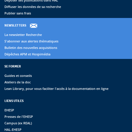
Déposer ses publications dans HAL
Diffuser les données de sa recherche
Publier sans frais
NEWSLETTERS
La newsletter Recherche
S'abonner aux alertes thématiques
Bulletin des nouvelles acquisitions
Dépêches APM et Hospimédia
SE FORMER
Guides et conseils
Ateliers de la doc
Lean Library, pour vous faciliter l'accès à la documentation en ligne
LIENS UTILES
EHESP
Presses de l'EHESP
Campus (ex REAL)
HAL-EHESP