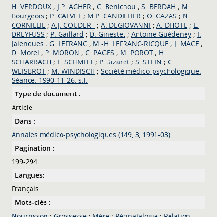
H. VERDOUX
;
J.P. AGHER
;
C. Benichou
;
S. BERDAH
;
M.
Bourgeois
;
P. CALVET
;
M.P. CANDILLIER
;
O. CAZAS
;
N.
CORNILLIE
;
A.J. COUDERT
;
A. DEGIOVANNI
;
A. DHOTE
;
L.
DREYFUSS
;
P. Gaillard
;
D. Ginestet
;
Antoine Guédeney
;
I.
Jalenques
;
G. LEFRANC
;
M.-H. LEFRANC-RICQUE
;
J. MACE
;
D. Morel
;
P. MORON
;
C. PAGES
;
M. POROT
;
H.
SCHARBACH
;
L. SCHMITT
;
P. Sizaret
;
S. STEIN
;
C.
WEISBROT
;
M. WINDISCH
;
Société médico-psychologique.
Séance. 1990-11-26. s.l.
Type de document :
Article
Dans :
Annales médico-psychologiques (149, 3, 1991-03)
Pagination :
199-294
Langues:
Français
Mots-clés :
Nourrisson
;
Grossesse
;
Mère
;
Périnatalogie
;
Relation