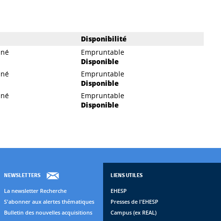
Disponibilité
iné
Empruntable
Disponible
iné
Empruntable
Disponible
iné
Empruntable
Disponible
NEWSLETTERS
LIENS UTILES
La newsletter Recherche
EHESP
S'abonner aux alertes thématiques
Presses de l'EHESP
Bulletin des nouvelles acquisitions
Campus (ex REAL)