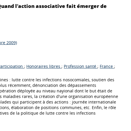
Quand l'action associative fait émerger de
bre 2009)
Participation
;
Honoraires libres
;
Profession santé
;
France
;
es : lutte contre les infections nosocomiales, soutien des
t plus récemment, dénonciation des dépassements
opération déployée au niveau nayional dont le but était de
 maladies rares, la création d'une organisation européenne
ades qui participent à des actions : journée internationale
ions, élaboration de positions communes, etc. Enfin, le rôle
ves de la politique de lutte contre les infections