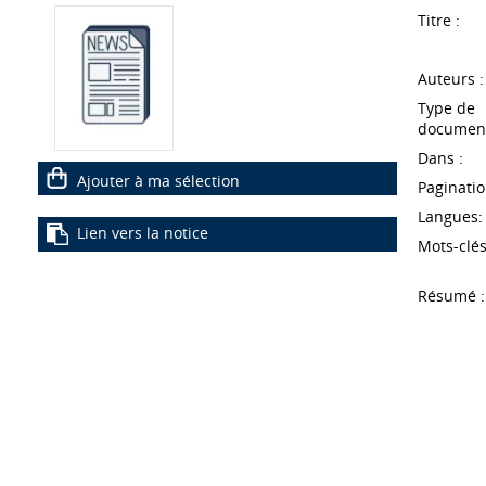
Titre :
Auteurs :
Type de
document
Dans :
Ajouter à ma sélection
Paginatio
Langues:
Lien vers la notice
Mots-clés
Résumé :