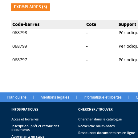
EXEMPLAIRES (3)
Liste des exemplaires
Code-barres
Cote
Support
068798
-
Périodiq
068799
-
Périodiq
068797
-
Périodiq
Plan du site
Mentions légales
Informatique et libertés
C
|
|
|
INFOS PRATIQUES
CHERCHER / TROUVER
Accès et horaires
Chercher dans le catalogue
Inscription, prêt et retour des
Recherche multi-bases
documents
Ressources documentaires en ligne
Apprenants en stage