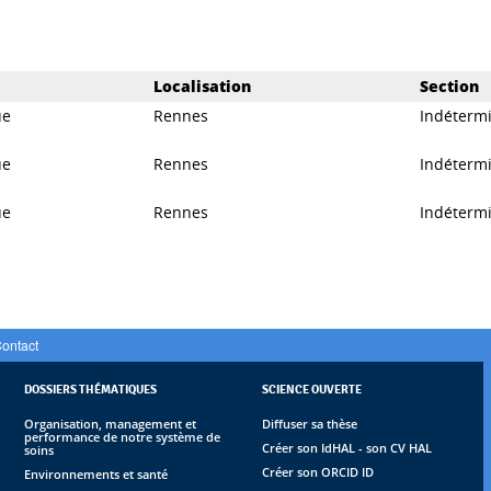
Localisation
Section
ue
Rennes
Indéterm
ue
Rennes
Indéterm
ue
Rennes
Indéterm
ontact
DOSSIERS THÉMATIQUES
SCIENCE OUVERTE
Organisation, management et
Diffuser sa thèse
performance de notre système de
Créer son IdHAL - son CV HAL
soins
Créer son ORCID ID
Environnements et santé