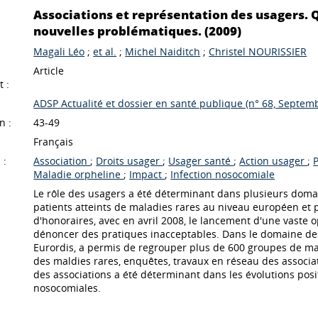
Associations et représentation des usagers. 
nouvelles problématiques. (2009)
Magali Léo
;
et al.
;
Michel Naiditch
;
Christel NOURISSIER
Article
 :
ADSP Actualité et dossier en santé publique (n° 68, Septem
n :
43-49
Français
 :
Association
;
Droits usager
;
Usager santé
;
Action usager
;
Maladie orpheline
;
Impact
;
Infection nosocomiale
Le rôle des usagers a été déterminant dans plusieurs domain
patients atteints de maladies rares au niveau européen e
d'honoraires, avec en avril 2008, le lancement d'une vaste 
dénoncer des pratiques inacceptables. Dans le domaine des
Eurordis, a permis de regrouper plus de 600 groupes de mal
des maldies rares, enquêtes, travaux en réseau des associat
des associations a été déterminant dans les évolutions positi
nosocomiales.