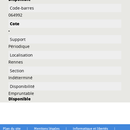
064992
-
Périodique
Rennes
Indéterminé
Empruntable
Disponible
|
|
|
Plan du site
Mentions légales
Informatique et libertés