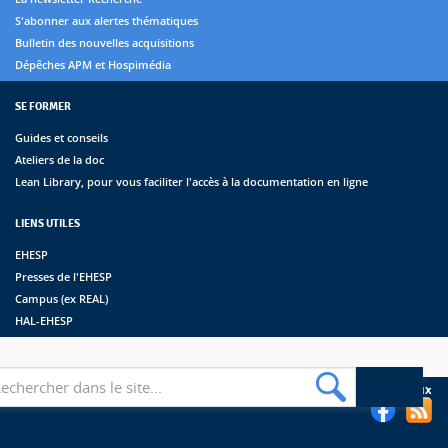
S'abonner aux alertes thématiques
Bulletin des nouvelles acquisitions
Dépêches APM et Hospimédia
SE FORMER
Guides et conseils
Ateliers de la doc
Lean Library, pour vous faciliter l'accès à la documentation en ligne
LIENS UTILES
EHESP
Presses de l'EHESP
Campus (ex REAL)
HAL-EHESP
erche
Suivez les bibliothèques de l'EHESP sur les réseaux sociaux