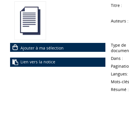
Titre :
Auteurs :
Type de
Ajouter à ma sélection
document
Dans :
Lien vers la notice
Paginatio
Langues:
Mots-clés
Résumé :