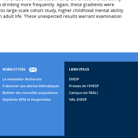
to drinking more frequently. Again, these gradients were
 large-scale cohort study, higher childhood mental ability
in adult life. These unexpected results warrant examination
NEWSLETTERS
LIENS UTILES
La newsletter Recherche
EHESP
S'abonner aux alertes thématiques
Presses de l'EHESP
Bulletin des nouvelles acquisitions
Campus (ex REAL)
Dépêches APM et Hospimédia
HAL-EHESP