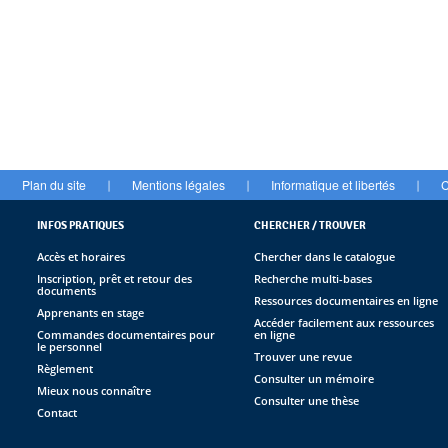
Plan du site
Mentions légales
Informatique et libertés
C
|
|
|
INFOS PRATIQUES
CHERCHER / TROUVER
Accès et horaires
Chercher dans le catalogue
Inscription, prêt et retour des
Recherche multi-bases
documents
Ressources documentaires en ligne
Apprenants en stage
Accéder facilement aux ressources
Commandes documentaires pour
en ligne
le personnel
Trouver une revue
Règlement
Consulter un mémoire
Mieux nous connaître
Consulter une thèse
Contact