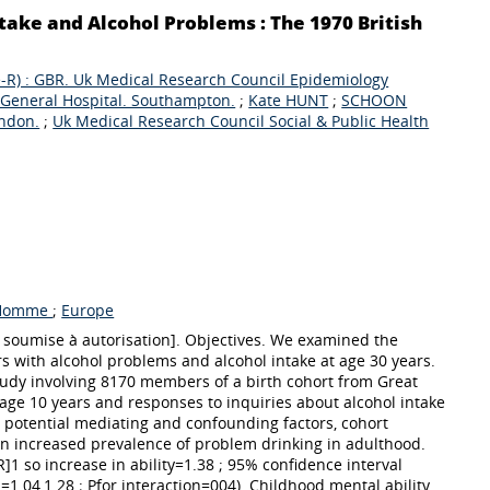
take and Alcohol Problems : The 1970 British
-R) : GBR. Uk Medical Research Council Epidemiology
 General Hospital. Southampton.
;
Kate HUNT
;
SCHOON
ondon.
;
Uk Medical Research Council Social & Public Health
Homme
;
Europe
 soumise à autorisation]. Objectives. We examined the
ars with alcohol problems and alcohol intake at age 30 years.
udy involving 8170 members of a birth cohort from Great
 age 10 years and responses to inquiries about alcohol intake
r potential mediating and confounding factors, cohort
n increased prevalence of problem drinking in adulthood.
1 so increase in ability=1.38 ; 95% confidence interval
I=1.04,1.28 ; Pfor interaction=004). Childhood mental ability