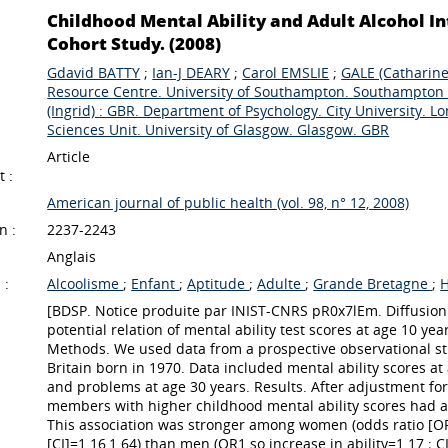
Childhood Mental Ability and Adult Alcohol In
Cohort Study. (2008)
Gdavid BATTY
;
Ian-J DEARY
;
Carol EMSLIE
;
GALE (Catharine
Resource Centre. University of Southampton. Southampton
(Ingrid) : GBR. Department of Psychology. City University. L
Sciences Unit. University of Glasgow. Glasgow. GBR
Article
 :
American journal of public health (vol. 98, n° 12, 2008)
n :
2237-2243
Anglais
 :
Alcoolisme
;
Enfant
;
Aptitude
;
Adulte
;
Grande Bretagne
;
[BDSP. Notice produite par INIST-CNRS pR0x7lEm. Diffusion
potential relation of mental ability test scores at age 10 ye
Methods. We used data from a prospective observational st
Britain born in 1970. Data included mental ability scores at
and problems at age 30 years. Results. After adjustment fo
members with higher childhood mental ability scores had a
This association was stronger among women (odds ratio [OR]
[CI]=1.16,1.64) than men (OR1 so increase in ability=1.17 ; C