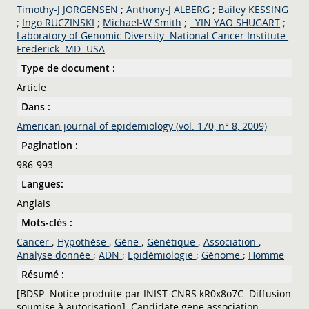
Timothy-J JORGENSEN
;
Anthony-J ALBERG
;
Bailey KESSING
;
Ingo RUCZINSKI
;
Michael-W Smith
;
. YIN YAO SHUGART
;
Laboratory of Genomic Diversity. National Cancer Institute.
Frederick. MD. USA
Type de document :
Article
Dans :
American journal of epidemiology (vol. 170, n° 8, 2009)
Pagination :
986-993
Langues:
Anglais
Mots-clés :
Cancer
;
Hypothèse
;
Gène
;
Génétique
;
Association
;
Analyse donnée
;
ADN
;
Epidémiologie
;
Génome
;
Homme
Résumé :
[BDSP. Notice produite par INIST-CNRS kR0x8o7C. Diffusion
soumise à autorisation]. Candidate gene association