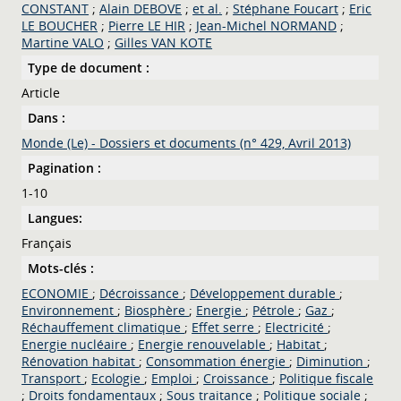
CONSTANT
;
Alain DEBOVE
;
et al.
;
Stéphane Foucart
;
Eric
LE BOUCHER
;
Pierre LE HIR
;
Jean-Michel NORMAND
;
Martine VALO
;
Gilles VAN KOTE
Type de document :
Article
Dans :
Monde (Le) - Dossiers et documents (n° 429, Avril 2013)
Pagination :
1-10
Langues:
Français
Mots-clés :
ECONOMIE
;
Décroissance
;
Développement durable
;
Environnement
;
Biosphère
;
Energie
;
Pétrole
;
Gaz
;
Réchauffement climatique
;
Effet serre
;
Electricité
;
Energie nucléaire
;
Energie renouvelable
;
Habitat
;
Rénovation habitat
;
Consommation énergie
;
Diminution
;
Transport
;
Ecologie
;
Emploi
;
Croissance
;
Politique fiscale
;
Droits fondamentaux
;
Sous traitance
;
Politique sociale
;