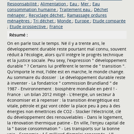
Responsabilité
;
Alimentation
;
Eau
;
Mer
;
Eau
consommation humaine
;
Traitement eau
;
Déchet
ménager
;
Recyclage déchet
;
Ramassage ordures
ménagères
;
Tri déchet
;
Monde
;
Europe
;
Etude comparée
;
Etude prospective
;
France
Résumé :
On en parle tout le temps. Né il y a trente ans, le
développement durable reste pourtant mal connu, souvent
réduit à l'écologie, alors qu'il intègre le progrès technique
et la justice sociale. Peu sexy, l'expression " développement
durable " ? Certains lui préfèrent le terme de " transition ".
Qu'importe le mot, l'idée est en marche, le monde change.
Au sommaire du dossier : Le développement durable reste
à inventer - La fondatrice " commission Brundland " de
1987 - Environnement : biosphère mondiale en péril ! -
France : un bilan 2012 mitigé - L'énergie, un secteur à
économiser et à repenser : la transition énergétique est
vitale, pétrole et gaz vont céder la place peu à peu à des
énergies non émettrices de CO2 - Stocker l'électricité, clé
du développement des renouvelables - Dans le logement,
la rénovation thermique patine - En ville, l'enjeu capital de
la " basse consommation " - Les transports sur la bonne