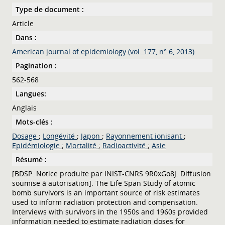
Type de document :
Article
Dans :
American journal of epidemiology (vol. 177, n° 6, 2013)
Pagination :
562-568
Langues:
Anglais
Mots-clés :
Dosage
;
Longévité
;
Japon
;
Rayonnement ionisant
;
Epidémiologie
;
Mortalité
;
Radioactivité
;
Asie
Résumé :
[BDSP. Notice produite par INIST-CNRS 9R0xGo8J. Diffusion
soumise à autorisation]. The Life Span Study of atomic
bomb survivors is an important source of risk estimates
used to inform radiation protection and compensation.
Interviews with survivors in the 1950s and 1960s provided
information needed to estimate radiation doses for