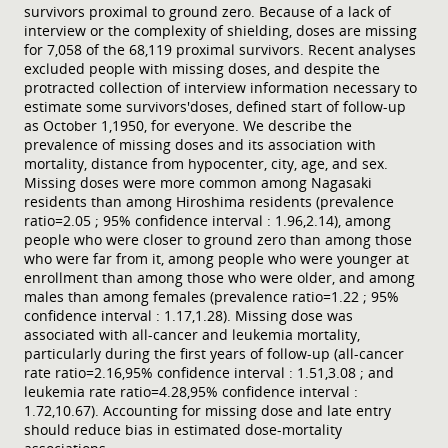
survivors proximal to ground zero. Because of a lack of
interview or the complexity of shielding, doses are missing
for 7,058 of the 68,119 proximal survivors. Recent analyses
excluded people with missing doses, and despite the
protracted collection of interview information necessary to
estimate some survivors'doses, defined start of follow-up
as October 1,1950, for everyone. We describe the
prevalence of missing doses and its association with
mortality, distance from hypocenter, city, age, and sex.
Missing doses were more common among Nagasaki
residents than among Hiroshima residents (prevalence
ratio=2.05 ; 95% confidence interval : 1.96,2.14), among
people who were closer to ground zero than among those
who were far from it, among people who were younger at
enrollment than among those who were older, and among
males than among females (prevalence ratio=1.22 ; 95%
confidence interval : 1.17,1.28). Missing dose was
associated with all-cancer and leukemia mortality,
particularly during the first years of follow-up (all-cancer
rate ratio=2.16,95% confidence interval : 1.51,3.08 ; and
leukemia rate ratio=4.28,95% confidence interval :
1.72,10.67). Accounting for missing dose and late entry
should reduce bias in estimated dose-mortality