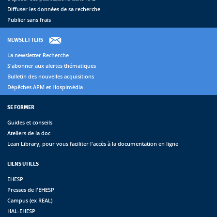
Diffuser les données de sa recherche
Publier sans frais
NEWSLETTERS
La newsletter Recherche
S'abonner aux alertes thématiques
Bulletin des nouvelles acquisitions
Dépêches APM et Hospimédia
SE FORMER
Guides et conseils
Ateliers de la doc
Lean Library, pour vous faciliter l'accès à la documentation en ligne
LIENS UTILES
EHESP
Presses de l'EHESP
Campus (ex REAL)
HAL-EHESP