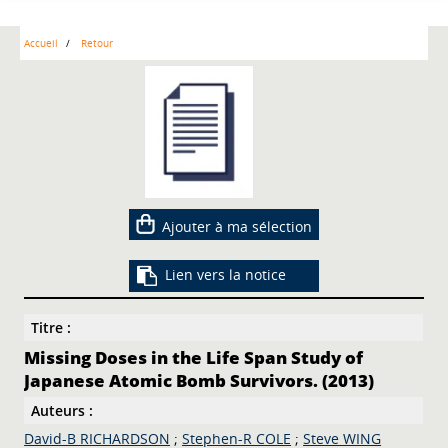
Accueil
Retour
Ajouter à ma sélection
Lien vers la notice
Titre :
Missing Doses in the Life Span Study of
Japanese Atomic Bomb Survivors. (2013)
Auteurs :
David-B RICHARDSON
;
Stephen-R COLE
;
Steve WING