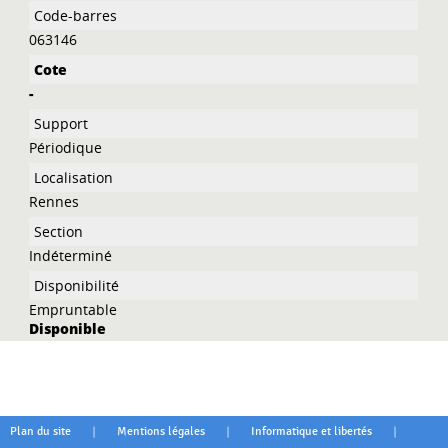
063146
-
Périodique
Rennes
Indéterminé
Empruntable
Disponible
|
|
|
Plan du site
Mentions légales
Informatique et libertés