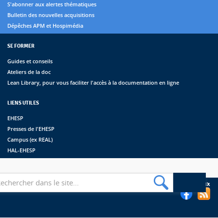
S'abonner aux alertes thématiques
Bulletin des nouvelles acquisitions
Dépêches APM et Hospimédia
SE FORMER
Guides et conseils
Ateliers de la doc
Lean Library, pour vous faciliter l'accès à la documentation en ligne
LIENS UTILES
EHESP
Presses de l'EHESP
Campus (ex REAL)
HAL-EHESP
erche
Suivez les bibliothèques de l'EHESP sur les réseaux sociaux