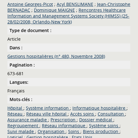
Antoine Georges-Picot
;
Acyl BENSLIMANE
;
Jean-Christophe
BERNADAC
;
Dominique MAIGNE
;
Rencontres Healthcare
Information and Management Systems Society (HIMSS) (25-
28/02/2008; Orlando-New York)
Type de document :
Article
Dans :
Gestions hospitalières (n° 480, Novembre 2008)
Pagination :
673-681
Langues:
Français
Mots-clés :
Hôpital
;
Système information
;
Informatique hospitalière
;
Réseau
;
Réseau ville hôpital
;
Accès soins
;
Consultation
;
Assurance maladie
;
Prescription
;
Dossier médical
;
Regroupement
;
Réseau informatique
;
Système soins
;
Suivi malade
;
Organisation
;
Soins
;
Biens production
;
Logiciel
;
Gestion hospitalière
;
Etats Unis