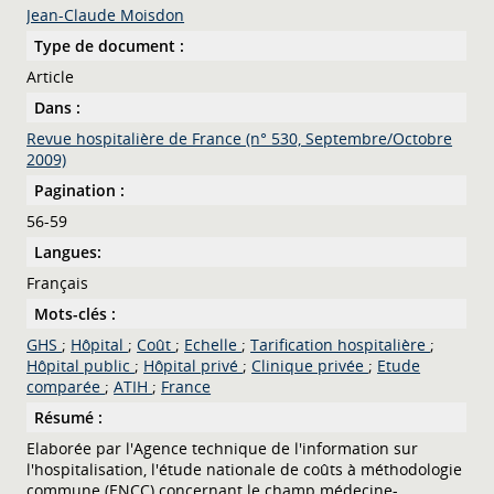
Jean-Claude Moisdon
Type de document :
Article
Dans :
Revue hospitalière de France (n° 530, Septembre/Octobre
2009)
Pagination :
56-59
Langues:
Français
Mots-clés :
GHS
;
Hôpital
;
Coût
;
Echelle
;
Tarification hospitalière
;
Hôpital public
;
Hôpital privé
;
Clinique privée
;
Etude
comparée
;
ATIH
;
France
Résumé :
Elaborée par l'Agence technique de l'information sur
l'hospitalisation, l'étude nationale de coûts à méthodologie
commune (ENCC) concernant le champ médecine-