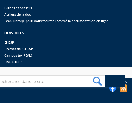
Guides et conseils
Ateliers de la doc
Lean Library, pour vous faciliter l'accès à la documentation en ligne
LIENS UTILES
EHESP
Presses de l'EHESP
Campus (ex REAL)
HAL-EHESP
erche
Suivez les bibliothèques de l'EHESP sur les réseaux sociaux