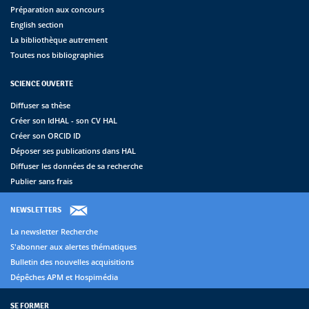
Préparation aux concours
English section
La bibliothèque autrement
Toutes nos bibliographies
SCIENCE OUVERTE
Diffuser sa thèse
Créer son IdHAL - son CV HAL
Créer son ORCID ID
Déposer ses publications dans HAL
Diffuser les données de sa recherche
Publier sans frais
NEWSLETTERS
La newsletter Recherche
S'abonner aux alertes thématiques
Bulletin des nouvelles acquisitions
Dépêches APM et Hospimédia
SE FORMER