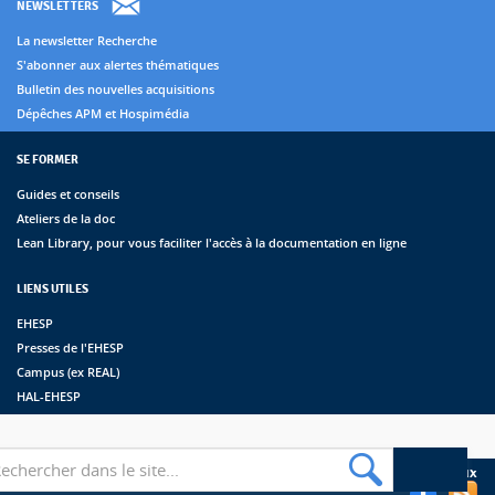
NEWSLETTERS
La newsletter Recherche
S'abonner aux alertes thématiques
Bulletin des nouvelles acquisitions
Dépêches APM et Hospimédia
SE FORMER
Guides et conseils
Ateliers de la doc
Lean Library, pour vous faciliter l'accès à la documentation en ligne
LIENS UTILES
EHESP
Presses de l'EHESP
Campus (ex REAL)
HAL-EHESP
erche
Suivez les bibliothèques de l'EHESP sur les réseaux sociaux