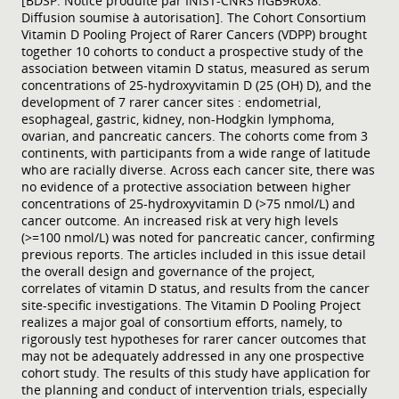
[BDSP. Notice produite par INIST-CNRS nGB9R0x8.
Diffusion soumise à autorisation]. The Cohort Consortium
Vitamin D Pooling Project of Rarer Cancers (VDPP) brought
together 10 cohorts to conduct a prospective study of the
association between vitamin D status, measured as serum
concentrations of 25-hydroxyvitamin D (25 (OH) D), and the
development of 7 rarer cancer sites : endometrial,
esophageal, gastric, kidney, non-Hodgkin lymphoma,
ovarian, and pancreatic cancers. The cohorts come from 3
continents, with participants from a wide range of latitude
who are racially diverse. Across each cancer site, there was
no evidence of a protective association between higher
concentrations of 25-hydroxyvitamin D (>75 nmol/L) and
cancer outcome. An increased risk at very high levels
(>=100 nmol/L) was noted for pancreatic cancer, confirming
previous reports. The articles included in this issue detail
the overall design and governance of the project,
correlates of vitamin D status, and results from the cancer
site-specific investigations. The Vitamin D Pooling Project
realizes a major goal of consortium efforts, namely, to
rigorously test hypotheses for rarer cancer outcomes that
may not be adequately addressed in any one prospective
cohort study. The results of this study have application for
the planning and conduct of intervention trials, especially