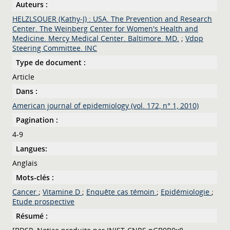
Auteurs :
HELZLSOUER (Kathy-J) : USA. The Prevention and Research
Center. The Weinberg Center for Women's Health and
Medicine. Mercy Medical Center. Baltimore. MD.
;
Vdpp
Steering Committee. INC
Type de document :
Article
Dans :
American journal of epidemiology (vol. 172, n° 1, 2010)
Pagination :
4-9
Langues:
Anglais
Mots-clés :
Cancer
;
Vitamine D
;
Enquête cas témoin
;
Epidémiologie
;
Etude prospective
Résumé :