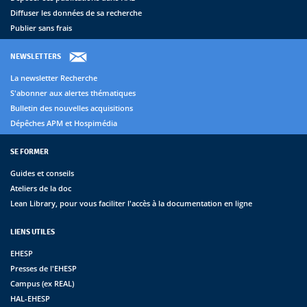
Diffuser les données de sa recherche
Publier sans frais
NEWSLETTERS
La newsletter Recherche
S'abonner aux alertes thématiques
Bulletin des nouvelles acquisitions
Dépêches APM et Hospimédia
SE FORMER
Guides et conseils
Ateliers de la doc
Lean Library, pour vous faciliter l'accès à la documentation en ligne
LIENS UTILES
EHESP
Presses de l'EHESP
Campus (ex REAL)
HAL-EHESP