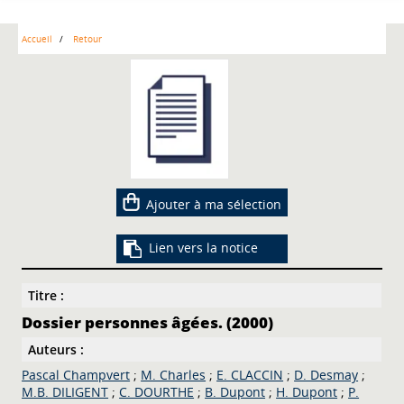
Accueil
Retour
Ajouter à ma sélection
Lien vers la notice
Titre :
Dossier personnes âgées. (2000)
Auteurs :
Pascal Champvert
;
M. Charles
;
E. CLACCIN
;
D. Desmay
;
M.B. DILIGENT
;
C. DOURTHE
;
B. Dupont
;
H. Dupont
;
P.