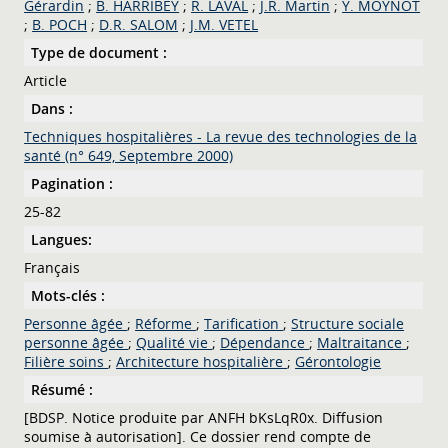
Gérardin
;
B. HARRIBEY
;
R. LAVAL
;
J.R. Martin
;
Y. MOYNOT
;
B. POCH
;
D.R. SALOM
;
J.M. VETEL
Type de document :
Article
Dans :
Techniques hospitalières - La revue des technologies de la
santé (n° 649, Septembre 2000)
Pagination :
25-82
Langues:
Français
Mots-clés :
Personne âgée
;
Réforme
;
Tarification
;
Structure sociale
personne âgée
;
Qualité vie
;
Dépendance
;
Maltraitance
;
Filière soins
;
Architecture hospitalière
;
Gérontologie
Résumé :
[BDSP. Notice produite par ANFH bKsLqR0x. Diffusion
soumise à autorisation]. Ce dossier rend compte de