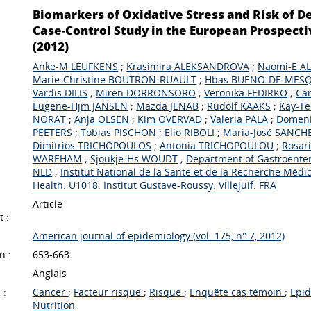
Biomarkers of Oxidative Stress and Risk of D
Case-Control Study in the European Prospectiv
(2012)
Anke-M LEUFKENS
;
Krasimira ALEKSANDROVA
;
Naomi-E A
Marie-Christine BOUTRON-RUAULT
;
Hbas BUENO-DE-MESQ
Vardis DILIS
;
Miren DORRONSORO
;
Veronika FEDIRKO
;
Ca
Eugene-Hjm JANSEN
;
Mazda JENAB
;
Rudolf KAAKS
;
Kay-T
NORAT
;
Anja OLSEN
;
Kim OVERVAD
;
Valeria PALA
;
Domeni
PEETERS
;
Tobias PISCHON
;
Elio RIBOLI
;
Maria-José SANCH
Dimitrios TRICHOPOULOS
;
Antonia TRICHOPOULOU
;
Rosar
WAREHAM
;
Sjoukje-Hs WOUDT
;
Department of Gastroenter
NLD
;
Institut National de la Sante et de la Recherche Médi
Health. U1018. Institut Gustave-Roussy. Villejuif. FRA
Article
 :
American journal of epidemiology (vol. 175, n° 7, 2012)
n :
653-663
Anglais
 :
Cancer
;
Facteur risque
;
Risque
;
Enquête cas témoin
;
Epi
Nutrition