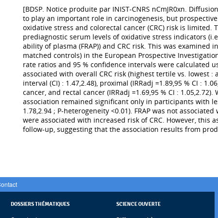
[BDSP. Notice produite par INIST-CNRS nCmJR0xn. Diffusion
to play an important role in carcinogenesis, but prospectiv
oxidative stress and colorectal cancer (CRC) risk is limited
prediagnostic serum levels of oxidative stress indicators (i
ability of plasma (FRAP)) and CRC risk. This was examined in
matched controls) in the European Prospective Investigation
rate ratios and 95 % confidence intervals were calculated u
associated with overall CRC risk (highest tertile vs. lowest 
interval (CI) : 1.47,2.48), proximal (IRRadj =1.89,95 % CI : 1.0
cancer, and rectal cancer (IRRadj =1.69,95 % CI : 1.05,2.72). 
association remained significant only in participants with le
1.78,2.94 ; P-heterogeneity <0.01). FRAP was not associated
were associated with increased risk of CRC. However, this as
follow-up, suggesting that the association results from prod
ontact
DOSSIERS THÉMATIQUES
SCIENCE OUVERTE