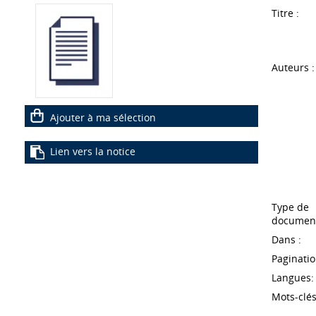
Titre :
Auteurs :
Ajouter à ma sélection
Lien vers la notice
Type de
document
Dans :
Paginatio
Langues:
Mots-clés