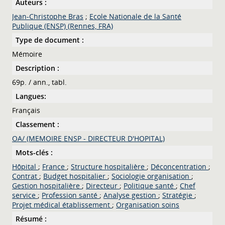
Auteurs :
Jean-Christophe Bras
;
Ecole Nationale de la Santé
Publique (ENSP) (Rennes, FRA)
Type de document :
Mémoire
Description :
69p. / ann., tabl.
Langues:
Français
Classement :
OA/ (MEMOIRE ENSP - DIRECTEUR D'HOPITAL)
Mots-clés :
Hôpital
;
France
;
Structure hospitalière
;
Déconcentration
;
Contrat
;
Budget hospitalier
;
Sociologie organisation
;
Gestion hospitalière
;
Directeur
;
Politique santé
;
Chef
service
;
Profession santé
;
Analyse gestion
;
Stratégie
;
Projet médical établissement
;
Organisation soins
Résumé :