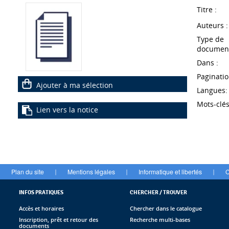
Titre :
Auteurs :
Type de
document
Dans :
Paginatio
Ajouter à ma sélection
Langues:
Mots-clés
Lien vers la notice
Plan du site
Mentions légales
Informatique et libertés
C
|
|
|
INFOS PRATIQUES
CHERCHER / TROUVER
Accès et horaires
Chercher dans le catalogue
Inscription, prêt et retour des
Recherche multi-bases
documents