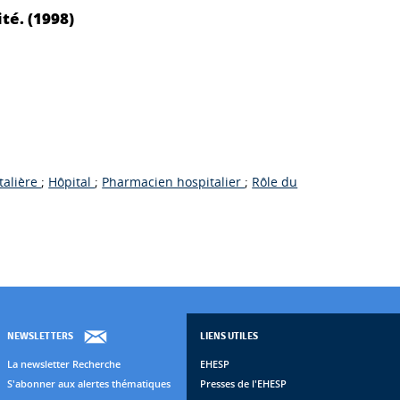
té. (1998)
talière
;
Hôpital
;
Pharmacien hospitalier
;
Rôle du
NEWSLETTERS
LIENS UTILES
La newsletter Recherche
EHESP
S'abonner aux alertes thématiques
Presses de l'EHESP