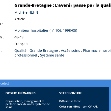
Grande-Bretagne : L'avenir passe par la quali
Michèle HEHN
Article
 :
Moniteur hospitalier (n° 106, 1998/05)
n :
48-49
Français
 :
Qualité
;
Grande Bretagne
;
Accès soins
;
Pharmacie hospi
professionnel
;
Système santé
ontact
DOSSIERS THÉMATIQUES
SCIENCE OUVERTE
Organisation, management et
Diffuser sa thèse
performance de notre système de
Créer son IdHAL - son CV HAL
soins