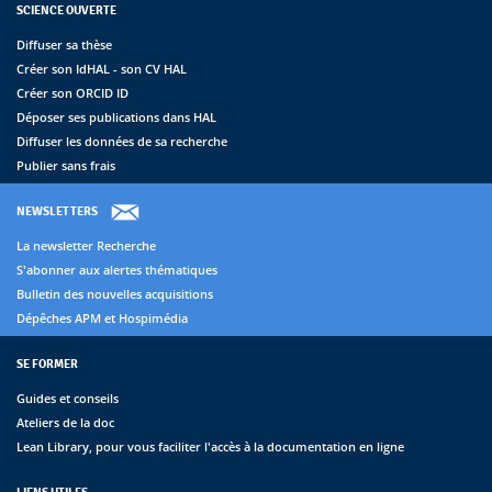
SCIENCE OUVERTE
Diffuser sa thèse
Créer son IdHAL - son CV HAL
Créer son ORCID ID
Déposer ses publications dans HAL
Diffuser les données de sa recherche
Publier sans frais
NEWSLETTERS
La newsletter Recherche
S'abonner aux alertes thématiques
Bulletin des nouvelles acquisitions
Dépêches APM et Hospimédia
SE FORMER
Guides et conseils
Ateliers de la doc
Lean Library, pour vous faciliter l'accès à la documentation en ligne
LIENS UTILES