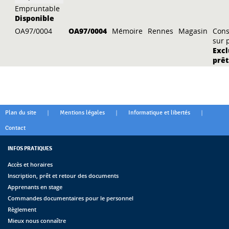
Empruntable
Disponible
OA97/0004
OA97/0004
Mémoire
Rennes
Magasin
Cons
sur 
Excl
prêt
|
|
|
Plan du site
Mentions légales
Informatique et libertés
Contact
INFOS PRATIQUES
Accès et horaires
Inscription, prêt et retour des documents
Apprenants en stage
Commandes documentaires pour le personnel
Règlement
Mieux nous connaître