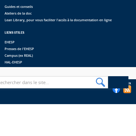
Guides et conseils
Ateliers de la doc
Lean Library, pour vous faciliter l'accès à la documentation en ligne
LIENS UTILES
EHESP
Presses de l'EHESP
Campus (ex REAL)
HAL-EHESP
erche
Suivez les bibliothèques de l'EHESP sur les réseaux sociaux