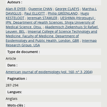
Auteurs :
Alan-R DYER
;
Queenie CHAN
;
George CLAEYS
;
Martha-L
DAVIGLUS
;
Paul ELLIOTT
;
Philip GREENLAND
;
Hugo
KESTELOOT
;
Jeremiah STAMLER
;
UESHIMA (Hirotsugu) :
JPN. Department of Health Sciences. Shiga University of
Medical Science. Otsu.
;
Akademisch Ziekenhuis St Rafael.
Leuven. BEL
;
Imperial College of Science Technology and
Medicine. Faculty of Medicine. Department of
Epidemiology and Public Health. London. GBR
;
Intermap
Research Group. USA
Type de document :
Article
Dans :
American journal of epidemiology (vol. 160, n° 3, 2004)
Pagination :
287-294
Langues:
Anglais
Mots-clés :