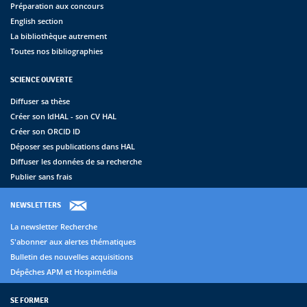
Préparation aux concours
English section
La bibliothèque autrement
Toutes nos bibliographies
SCIENCE OUVERTE
Diffuser sa thèse
Créer son IdHAL - son CV HAL
Créer son ORCID ID
Déposer ses publications dans HAL
Diffuser les données de sa recherche
Publier sans frais
NEWSLETTERS
La newsletter Recherche
S'abonner aux alertes thématiques
Bulletin des nouvelles acquisitions
Dépêches APM et Hospimédia
SE FORMER