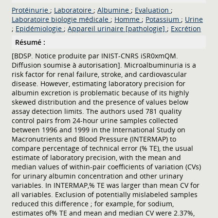
Protéinurie
;
Laboratoire
;
Albumine
;
Evaluation
;
Laboratoire biologie médicale
;
Homme
;
Potassium
;
Urine
;
Epidémiologie
;
Appareil urinaire [pathologie]
;
Excrétion
Résumé :
[BDSP. Notice produite par INIST-CNRS iSR0xmQM.
Diffusion soumise à autorisation]. Microalbuminuria is a
risk factor for renal failure, stroke, and cardiovascular
disease. However, estimating laboratory precision for
albumin excretion is problematic because of its highly
skewed distribution and the presence of values below
assay detection limits. The authors used 781 quality
control pairs from 24-hour urine samples collected
between 1996 and 1999 in the International Study on
Macronutrients and Blood Pressure (INTERMAP) to
compare percentage of technical error (% TE), the usual
estimate of laboratory precision, with the mean and
median values of within-pair coefficients of variation (CVs)
for urinary albumin concentration and other urinary
variables. In INTERMAP,% TE was larger than mean CV for
all variables. Exclusion of potentially mislabeled samples
reduced this difference ; for example, for sodium,
estimates of% TE and mean and median CV were 2.37%,