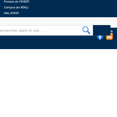
Presses de l'EHESP
Campus (ex REAL)
HAL-EHESP
erche
Suivez les bibliothèques de l'EHESP sur les réseaux sociaux