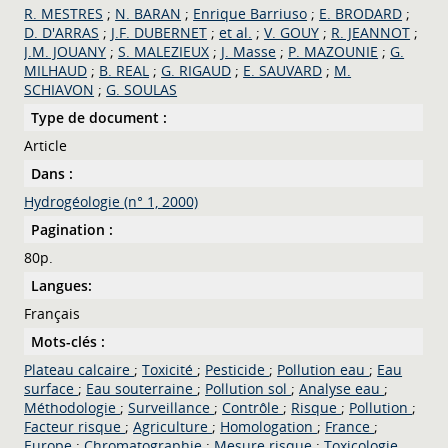
R. MESTRES
;
N. BARAN
;
Enrique Barriuso
;
E. BRODARD
;
D. D'ARRAS
;
J.F. DUBERNET
;
et al.
;
V. GOUY
;
R. JEANNOT
;
J.M. JOUANY
;
S. MALEZIEUX
;
J. Masse
;
P. MAZOUNIE
;
G.
MILHAUD
;
B. REAL
;
G. RIGAUD
;
E. SAUVARD
;
M.
SCHIAVON
;
G. SOULAS
Type de document :
Article
Dans :
Hydrogéologie (n° 1, 2000)
Pagination :
80p.
Langues:
Français
Mots-clés :
Plateau calcaire
;
Toxicité
;
Pesticide
;
Pollution eau
;
Eau
surface
;
Eau souterraine
;
Pollution sol
;
Analyse eau
;
Méthodologie
;
Surveillance
;
Contrôle
;
Risque
;
Pollution
;
Facteur risque
;
Agriculture
;
Homologation
;
France
;
Europe
;
Chromatographie
;
Mesure risque
;
Toxicologie