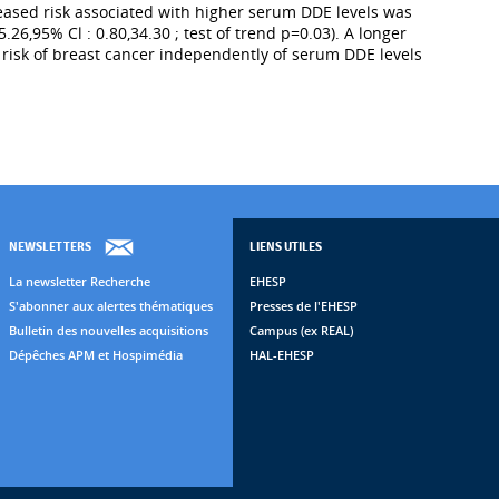
creased risk associated with higher serum DDE levels was
5% Cl : 0.80,34.30 ; test of trend p=0.03). A longer
d risk of breast cancer independently of serum DDE levels
NEWSLETTERS
LIENS UTILES
La newsletter Recherche
EHESP
S'abonner aux alertes thématiques
Presses de l'EHESP
Bulletin des nouvelles acquisitions
Campus (ex REAL)
Dépêches APM et Hospimédia
HAL-EHESP