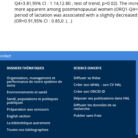
Q4=3.81,95% Cl : 1.14,12.80 ; test of trend, p=0.02). The in
more apparent among postmenopausal women (ORQ1-Q4=5.26,9
period of lactation was associated with a slightly decrease
(OR=0.91,95% Cl : 0.85,0. (...)
ontact
DOSSIERS THÉMATIQUES
SCIENCE OUVERTE
Organisation, management et
Diffuser sa thèse
performance de notre système de
Créer son IdHAL - son CV HAL
soins
Créer son ORCID ID
Environnements et santé
Déposer ses publications dans HAL
Santé, populations et politiques
publiques
Diffuser les données de sa
recherche
Préparation aux concours
Publier sans frais
English section
La bibliothèque autrement
Toutes nos bibliographies