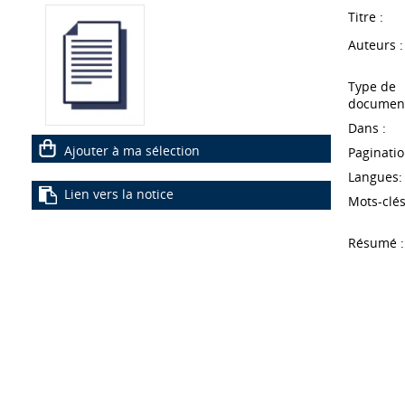
Titre :
Auteurs :
Type de
document
Dans :
Ajouter à ma sélection
Paginatio
Langues:
Lien vers la notice
Mots-clés
Résumé :