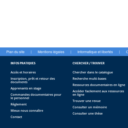
Plan du site
Mentions légales
Informatique et libertés
C
|
|
|
INFOS PRATIQUES
CHERCHER / TROUVER
Accès et horaires
Chercher dans le catalogue
Inscription, prêt et retour des
Recherche multi-bases
documents
Ressources documentaires en ligne
Apprenants en stage
Accéder facilement aux ressources
Commandes documentaires pour
en ligne
le personnel
Trouver une revue
Règlement
Consulter un mémoire
Mieux nous connaître
Consulter une thèse
Contact