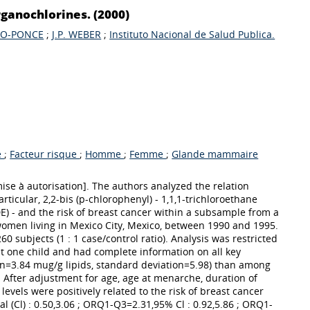
rganochlorines. (2000)
NO-PONCE
;
J.P. WEBER
;
Instituto Nacional de Salud Publica.
e
;
Facteur risque
;
Homme
;
Femme
;
Glande mammaire
se à autorisation]. The authors analyzed the relation
ticular, 2,2-bis (p-chlorophenyl) - 1,1,1-trichloroethane
DE) - and the risk of breast cancer within a subsample from a
omen living in Mexico City, Mexico, between 1990 and 1995.
0 subjects (1 : 1 case/control ratio). Analysis was restricted
st one child and had complete information on all key
n=3.84 mug/g lipids, standard deviation=5.98) than among
 After adjustment for age, age at menarche, duration of
evels were positively related to the risk of breast cancer
l (Cl) : 0.50,3.06 ; ORQ1-Q3=2.31,95% Cl : 0.92,5.86 ; ORQ1-