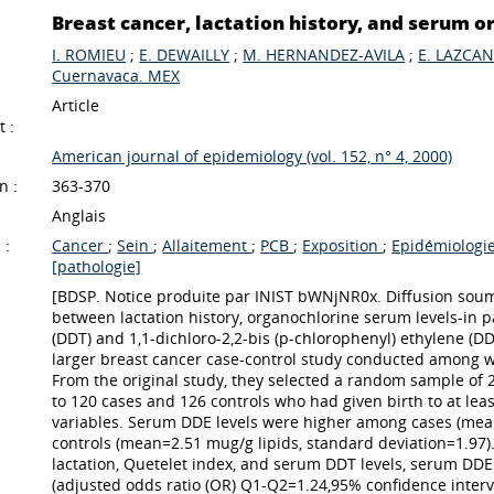
Breast cancer, lactation history, and serum o
I. ROMIEU
;
E. DEWAILLY
;
M. HERNANDEZ-AVILA
;
E. LAZCA
Cuernavaca. MEX
Article
 :
American journal of epidemiology (vol. 152, n° 4, 2000)
n :
363-370
Anglais
 :
Cancer
;
Sein
;
Allaitement
;
PCB
;
Exposition
;
Epidémiologi
[pathologie]
[BDSP. Notice produite par INIST bWNjNR0x. Diffusion soumi
between lactation history, organochlorine serum levels-in par
(DDT) and 1,1-dichloro-2,2-bis (p-chlorophenyl) ethylene (D
larger breast cancer case-control study conducted among w
From the original study, they selected a random sample of 26
to 120 cases and 126 controls who had given birth to at lea
variables. Serum DDE levels were higher among cases (mea
controls (mean=2.51 mug/g lipids, standard deviation=1.97).
lactation, Quetelet index, and serum DDT levels, serum DDE l
(adjusted odds ratio (OR) Q1-Q2=1.24,95% confidence interva