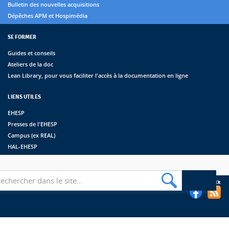
Bulletin des nouvelles acquisitions
Dépêches APM et Hospimédia
SE FORMER
Guides et conseils
Ateliers de la doc
Lean Library, pour vous faciliter l'accès à la documentation en ligne
LIENS UTILES
EHESP
Presses de l'EHESP
Campus (ex REAL)
HAL-EHESP
erche
Suivez les bibliothèques de l'EHESP sur les réseaux sociaux