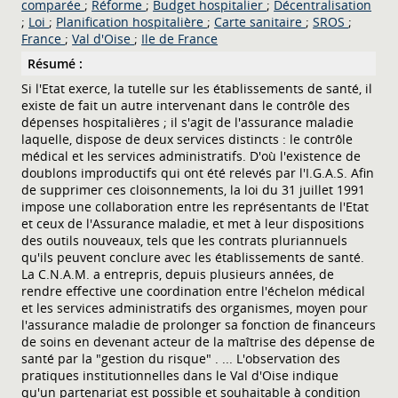
comparée
;
Réforme
;
Budget hospitalier
;
Décentralisation
;
Loi
;
Planification hospitalière
;
Carte sanitaire
;
SROS
;
France
;
Val d'Oise
;
Ile de France
Résumé :
Si l'Etat exerce, la tutelle sur les établissements de santé, il
existe de fait un autre intervenant dans le contrôle des
dépenses hospitalières ; il s'agit de l'assurance maladie
laquelle, dispose de deux services distincts : le contrôle
médical et les services administratifs. D'où l'existence de
doublons improductifs qui ont été relevés par l'I.G.A.S. Afin
de supprimer ces cloisonnements, la loi du 31 juillet 1991
impose une collaboration entre les représentants de l'Etat
et ceux de l'Assurance maladie, et met à leur dispositions
des outils nouveaux, tels que les contrats pluriannuels
qu'ils peuvent conclure avec les établissements de santé.
La C.N.A.M. a entrepris, depuis plusieurs années, de
rendre effective une coordination entre l'échelon médical
et les services administratifs des organismes, moyen pour
l'assurance maladie de prolonger sa fonction de financeurs
de soins en devenant acteur de la maîtrise des dépense de
santé par la "gestion du risque" . ... L'observation des
pratiques institutionnelles dans le Val d'Oise indique
qu'un partenariat est possible et souhaitable à condition