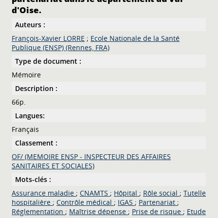
d'Oise.
Auteurs :
François-Xavier LORRE
;
Ecole Nationale de la Santé
Publique (ENSP) (Rennes, FRA)
Type de document :
Mémoire
Description :
66p.
Langues:
Français
Classement :
OF/ (MEMOIRE ENSP - INSPECTEUR DES AFFAIRES
SANITAIRES ET SOCIALES)
Mots-clés :
Assurance maladie
;
CNAMTS
;
Hôpital
;
Rôle social
;
Tutelle
hospitalière
;
Contrôle médical
;
IGAS
;
Partenariat
;
Réglementation
;
Maîtrise dépense
;
Prise de risque
;
Etude