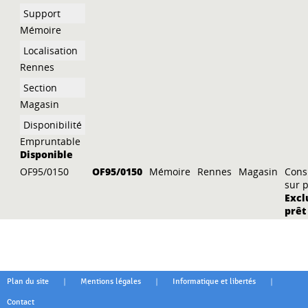
Mémoire
Rennes
Magasin
Empruntable
Disponible
OF95/0150
OF95/0150
Mémoire
Rennes
Magasin
Cons
sur 
Excl
prêt
|
|
|
Plan du site
Mentions légales
Informatique et libertés
Contact