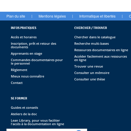
Plan du site
Mentions légales
Informatique et libertés
C
|
|
|
INFOS PRATIQUES
CHERCHER / TROUVER
Accès et horaires
Chercher dans le catalogue
Inscription, prêt et retour des
Recherche multi-bases
documents
Ressources documentaires en ligne
Apprenants en stage
Accéder facilement aux ressources
Commandes documentaires pour
en ligne
le personnel
Trouver une revue
Règlement
Consulter un mémoire
Mieux nous connaître
Consulter une thèse
Contact
SE FORMER
Guides et conseils
Ateliers de la doc
Lean Library, pour vous faciliter
l'accès à la documentation en ligne
Recherche