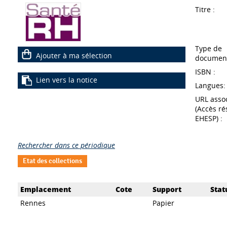
Titre :
Type de
Ajouter à ma sélection
document
ISBN :
Lien vers la notice
Langues:
URL asso
(Accès ré
EHESP) :
Rechercher dans ce périodique
Etat des collections
Emplacement
Cote
Support
Stat
Rennes
Papier