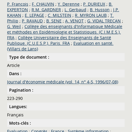
P. Francois
;
F. CHAUVIN
;
Y. Derenne
;
P. DURIEUX
;
B.
EXPERTON
;
R.M. GARDNER
;
L. Gerbaud
;
B. Husson
;
J.P.
KAHAN
;
E. LEPAGE
;
C. MILSTEIN
;
R. MYRON LAUB
;
T.
Philip
;
P. RAVAUD
;
B. SENE
;
A. VENOT
;
G. VIDAL TRECAN
;
G. Weil
;
Collège des enseignants d'Informatique Médicale
et méthodes en Epidémiologie et Statistiques. (C.I.M.E.S.).
FRA
;
Collège Universitaire des Enseignants de Santé
Publique. (C.U.E.S.P.). Paris. FRA
;
Evaluation en santé.
(Villars de Lans)
Type de document :
Article
Dans :
Journal d'économie médicale (vol. 14, n° 4-5, 1996/07-08)
Pagination :
223-290
Langues:
Français
Mots-clés :
Evaluation
;
Congrès
;
France
;
Système information
;