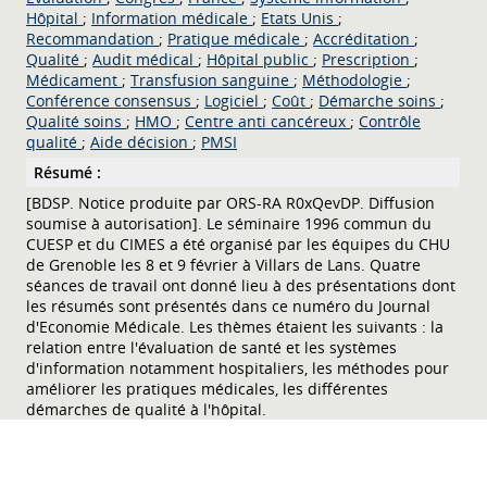
Hôpital
;
Information médicale
;
Etats Unis
;
Recommandation
;
Pratique médicale
;
Accréditation
;
Qualité
;
Audit médical
;
Hôpital public
;
Prescription
;
Médicament
;
Transfusion sanguine
;
Méthodologie
;
Conférence consensus
;
Logiciel
;
Coût
;
Démarche soins
;
Qualité soins
;
HMO
;
Centre anti cancéreux
;
Contrôle
qualité
;
Aide décision
;
PMSI
Résumé :
[BDSP. Notice produite par ORS-RA R0xQevDP. Diffusion
soumise à autorisation]. Le séminaire 1996 commun du
CUESP et du CIMES a été organisé par les équipes du CHU
de Grenoble les 8 et 9 février à Villars de Lans. Quatre
séances de travail ont donné lieu à des présentations dont
les résumés sont présentés dans ce numéro du Journal
d'Economie Médicale. Les thèmes étaient les suivants : la
relation entre l'évaluation de santé et les systèmes
d'information notamment hospitaliers, les méthodes pour
améliorer les pratiques médicales, les différentes
démarches de qualité à l'hôpital.