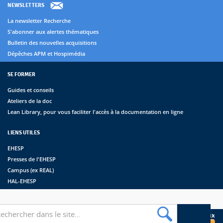
NEWSLETTERS
La newsletter Recherche
S'abonner aux alertes thématiques
Bulletin des nouvelles acquisitions
Dépêches APM et Hospimédia
SE FORMER
Guides et conseils
Ateliers de la doc
Lean Library, pour vous faciliter l'accès à la documentation en ligne
LIENS UTILES
EHESP
Presses de l'EHESP
Campus (ex REAL)
HAL-EHESP
erche
Suivez les bibliothèques de l'EHESP sur les réseaux sociaux