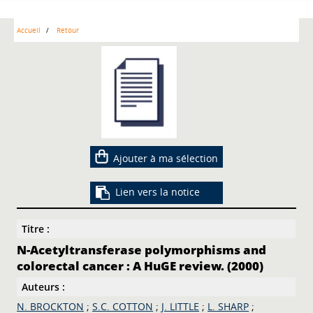
Accueil
Retour
Ajouter à ma sélection
Lien vers la notice
Titre :
N-Acetyltransferase polymorphisms and
colorectal cancer : A HuGE review. (2000)
Auteurs :
N. BROCKTON
;
S.C. COTTON
;
J. LITTLE
;
L. SHARP
;