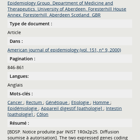
Epidemiology Group. Department of Medicine and
Therapeutics. University of Aberdeen. Foresterhill House
Annex. Foresterhill. Aberdeen Scotland. GBR
Type de document :
Article
Dans :
American journal of epidemiology (vol. 151, n° 9, 2000)
Pagination :
846-861
Langues:
Anglais
Mots-clés :
Cancer
;
Rectum
;
Génétique
;
Etiologie
;
Homme
;
Epidémiologie
;
Appareil digestif [pathologie]
;
Intestin
[pathologie]
;
Côlon
Résumé :
[BDSP. Notice produite par INIST 1R0x2p25. Diffusion
soumise à autorisation]. The two expressed genes coding