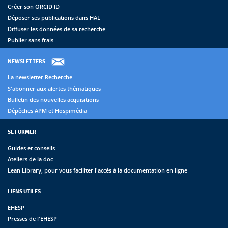
Créer son ORCID ID
Déposer ses publications dans HAL
Diffuser les données de sa recherche
Publier sans frais
NEWSLETTERS
La newsletter Recherche
S'abonner aux alertes thématiques
Bulletin des nouvelles acquisitions
Dépêches APM et Hospimédia
SE FORMER
Guides et conseils
Ateliers de la doc
Lean Library, pour vous faciliter l'accès à la documentation en ligne
LIENS UTILES
EHESP
Presses de l'EHESP