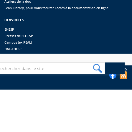
Ateliers de la doc
Lean Library, pour vous faciliter l'accès à la documentation en ligne
LIENS UTILES
EHESP
Presses de l'EHESP
Campus (ex REAL)
HAL-EHESP
erche
Suivez les bibliothèques de l'EHESP sur les réseaux sociaux