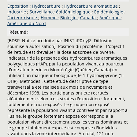
Exposition
;
Hydrocarbure
;
Hydrocarbure aromatique
;
Industrie
;
Surveillance épidémiologique
;
Epidémiologie
;
Facteur risque
;
Homme
;
Biologie
;
Canada
;
Amérique
;
Amérique du Nord
Résumé :
[BDSP. Notice produite par INIST tR0xlyJZ. Diffusion
soumise à autorisation]. Position du problème : L'objectif
de l'étude est d'évaluer la dose absorbée de pyrène,
indicateur de la présence des hydrocarbures aromatiques
polycycliques (HAP), par la population vivant au pourtour
d'une aluminerie en Montérégie (Québec, Canada) en
utilisant un marqueur biologique, le 1-hydroxypyrène (1-
OHP). Méthodes : Cette étude descriptive de type
transversal a été réalisée aux mois de novembre et
décembre 1998. Les participants ont été recrutés
aléatoirement selon trois strates d'exposition : fortement,
faiblement et non exposés. Le groupe non exposé
représente la population vivant à contrevent par rapport à
l'usine, le groupe fortement exposé correspond à la
population vivant directement sous les vents dominants et
le groupe faiblement exposé est composé d'individus
vivant dans la zone intermédiaire. Au total, 121 non-