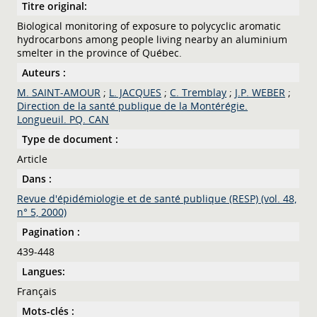
Titre original:
Biological monitoring of exposure to polycyclic aromatic
hydrocarbons among people living nearby an aluminium
smelter in the province of Québec.
Auteurs :
M. SAINT-AMOUR
;
L. JACQUES
;
C. Tremblay
;
J.P. WEBER
;
Direction de la santé publique de la Montérégie.
Longueuil. PQ. CAN
Type de document :
Article
Dans :
Revue d'épidémiologie et de santé publique (RESP) (vol. 48,
n° 5, 2000)
Pagination :
439-448
Langues:
Français
Mots-clés :