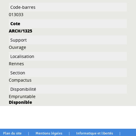
Liste des exemplaires
013033
ARCH/1325
Ouvrage
Rennes
Compactus
Empruntable
Disponible
|
|
|
Plan du site
Mentions légales
Informatique et libertés