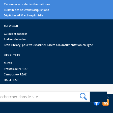
S'abonner aux alertes thématiques
Bulletin des nouvelles acquisitions
Dépêches APM et Hospimédia
SE FORMER
Guides et conseils
Ateliers de la doc
Lean Library, pour vous faciliter l'accès à la documentation en ligne
LIENS UTILES
EHESP
Presses de l'EHESP
Campus (ex REAL)
HAL-EHESP
erche
Suivez les bibliothèques de l'EHESP sur les réseaux sociaux