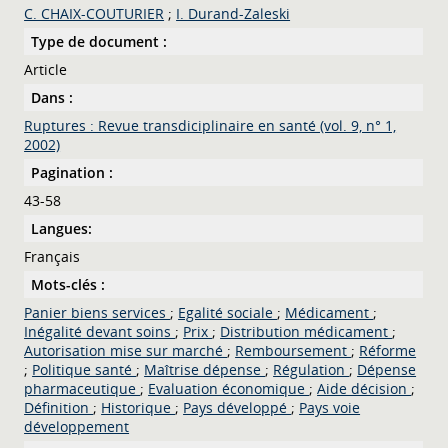
C. CHAIX-COUTURIER
;
I. Durand-Zaleski
Type de document :
Article
Dans :
Ruptures : Revue transdiciplinaire en santé (vol. 9, n° 1,
2002)
Pagination :
43-58
Langues:
Français
Mots-clés :
Panier biens services
;
Egalité sociale
;
Médicament
;
Inégalité devant soins
;
Prix
;
Distribution médicament
;
Autorisation mise sur marché
;
Remboursement
;
Réforme
;
Politique santé
;
Maîtrise dépense
;
Régulation
;
Dépense
pharmaceutique
;
Evaluation économique
;
Aide décision
;
Définition
;
Historique
;
Pays développé
;
Pays voie
développement