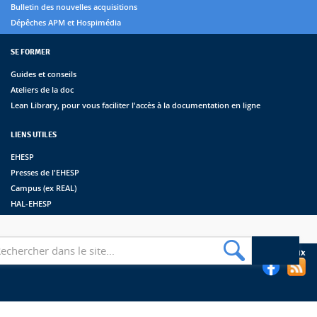
Bulletin des nouvelles acquisitions
Dépêches APM et Hospimédia
SE FORMER
Guides et conseils
Ateliers de la doc
Lean Library, pour vous faciliter l'accès à la documentation en ligne
LIENS UTILES
EHESP
Presses de l'EHESP
Campus (ex REAL)
HAL-EHESP
erche
Suivez les bibliothèques de l'EHESP sur les réseaux sociaux