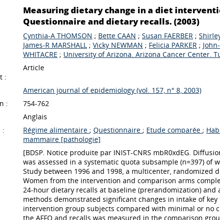
Measuring dietary change in a diet intervent
Questionnaire and dietary recalls. (2003)
Cynthia-A THOMSON
;
Bette CAAN
;
Susan FAERBER
;
Shirl
James-R MARSHALL
;
Vicky NEWMAN
;
Felicia PARKER
;
John
WHITACRE
;
University of Arizona. Arizona Cancer Center. 
Article
 :
American journal of epidemiology (vol. 157, n° 8, 2003)
n :
754-762
Anglais
 :
Régime alimentaire
;
Questionnaire
;
Etude comparée
;
Hab
mammaire [pathologie]
[BDSP. Notice produite par INIST-CNRS mbR0xdEG. Diffusio
was assessed in a systematic quota subsample (n=397) of w
Study between 1996 and 1998, a multicenter, randomized die
Women from the intervention and comparison arms complet
24-hour dietary recalls at baseline (prerandomization) and
methods demonstrated significant changes in intake of key i
intervention group subjects compared with minimal or no ch
the AFFQ and recalls was measured in the comparison group