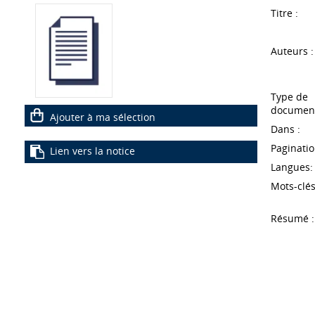
Titre :
Auteurs :
Type de
document
Ajouter à ma sélection
Dans :
Paginatio
Lien vers la notice
Langues:
Mots-clés
Résumé :