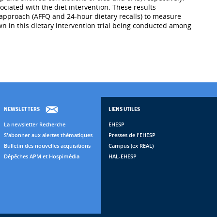
ociated with the diet intervention. These results
 approach (AFFQ and 24-hour dietary recalls) to measure
own in this dietary intervention trial being conducted among
NEWSLETTERS
LIENS UTILES
La newsletter Recherche
EHESP
S'abonner aux alertes thématiques
Presses de l'EHESP
Bulletin des nouvelles acquisitions
Campus (ex REAL)
Dépêches APM et Hospimédia
HAL-EHESP