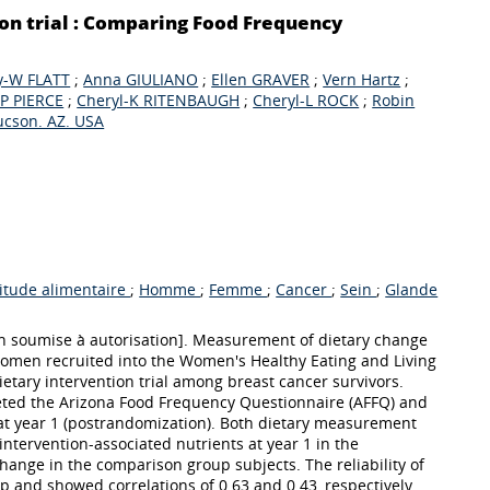
ion trial : Comparing Food Frequency
ey-W FLATT
;
Anna GIULIANO
;
Ellen GRAVER
;
Vern Hartz
;
-P PIERCE
;
Cheryl-K RITENBAUGH
;
Cheryl-L ROCK
;
Robin
Tucson. AZ. USA
itude alimentaire
;
Homme
;
Femme
;
Cancer
;
Sein
;
Glande
n soumise à autorisation]. Measurement of dietary change
omen recruited into the Women's Healthy Eating and Living
tary intervention trial among breast cancer survivors.
ed the Arizona Food Frequency Questionnaire (AFFQ) and
 at year 1 (postrandomization). Both dietary measurement
ntervention-associated nutrients at year 1 in the
ange in the comparison group subjects. The reliability of
 and showed correlations of 0.63 and 0.43, respectively.