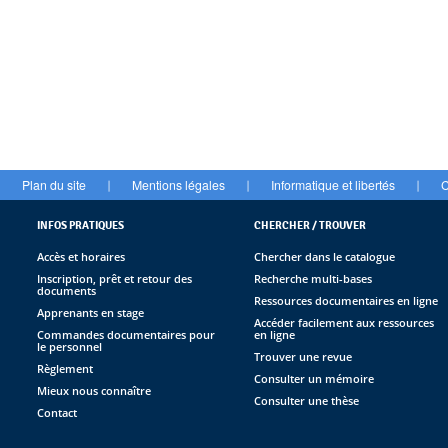
Plan du site
Mentions légales
Informatique et libertés
C
|
|
|
INFOS PRATIQUES
CHERCHER / TROUVER
Accès et horaires
Chercher dans le catalogue
Inscription, prêt et retour des
Recherche multi-bases
documents
Ressources documentaires en ligne
Apprenants en stage
Accéder facilement aux ressources
Commandes documentaires pour
en ligne
le personnel
Trouver une revue
Règlement
Consulter un mémoire
Mieux nous connaître
Consulter une thèse
Contact