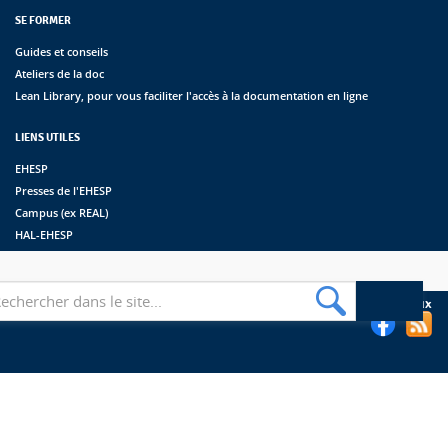
SE FORMER
Guides et conseils
Ateliers de la doc
Lean Library, pour vous faciliter l'accès à la documentation en ligne
LIENS UTILES
EHESP
Presses de l'EHESP
Campus (ex REAL)
HAL-EHESP
erche
Suivez les bibliothèques de l'EHESP sur les réseaux sociaux