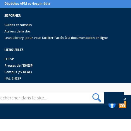
Dépêches APM et Hospimédia
SE FORMER
Guides et conseils
Ateliers de la doc
Lean Library, pour vous faciliter l'accès à la documentation en ligne
LIENS UTILES
EHESP
Presses de l'EHESP
Campus (ex REAL)
HAL-EHESP
erche
Suivez les bibliothèques de l'EHESP sur les réseaux sociaux