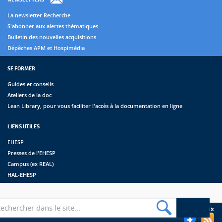
La newsletter Recherche
S'abonner aux alertes thématiques
Bulletin des nouvelles acquisitions
Dépêches APM et Hospimédia
SE FORMER
Guides et conseils
Ateliers de la doc
Lean Library, pour vous faciliter l'accès à la documentation en ligne
LIENS UTILES
EHESP
Presses de l'EHESP
Campus (ex REAL)
HAL-EHESP
erche
Suivez les bibliothèques de l'EHESP sur les réseaux sociaux