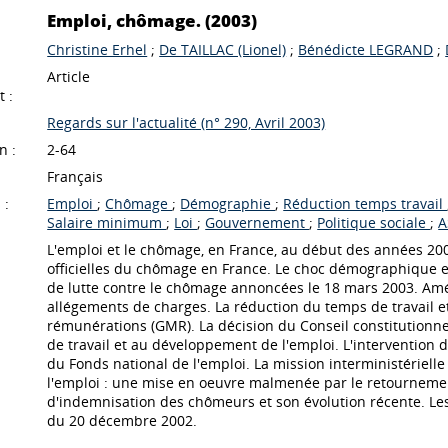
Emploi, chômage. (2003)
Christine Erhel
;
De TAILLAC (Lionel)
;
Bénédicte LEGRAND
;
Article
 :
Regards sur l'actualité (n° 290, Avril 2003)
n :
2-64
Français
 :
Emploi
;
Chômage
;
Démographie
;
Réduction temps travail
Salaire minimum
;
Loi
;
Gouvernement
;
Politique sociale
;
A
L'emploi et le chômage, en France, au début des années 2000. Tout d'abord l'auteur nous présenten
officielles du chômage en France. Le choc démographique et 
de lutte contre le chômage annoncées le 18 mars 2003. A
allégements de charges. La réduction du temps de travail e
rémunérations (GMR). La décision du Conseil constitutionnel 
de travail et au développement de l'emploi. L'intervention 
du Fonds national de l'emploi. La mission interministérielle sur les mutations économiques. Le plan d'aide au retour à
l'emploi : une mise en oeuvre malmenée par le retournement conjoncturel. Unédic, Assedic et ANPE: le régime
d'indemnisation des chômeurs et son évolution récente. Les
du 20 décembre 2002.