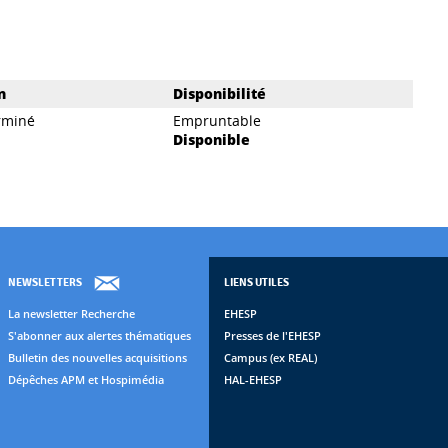
n
Disponibilité
rminé
Empruntable
Disponible
NEWSLETTERS
LIENS UTILES
La newsletter Recherche
EHESP
S'abonner aux alertes thématiques
Presses de l'EHESP
Bulletin des nouvelles acquisitions
Campus (ex REAL)
Dépêches APM et Hospimédia
HAL-EHESP