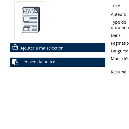
Titre :
Auteurs :
Type de
document
Dans :
Paginatio
Ajouter à ma sélection
Langues:
Mots-clés
Lien vers la notice
Résumé :