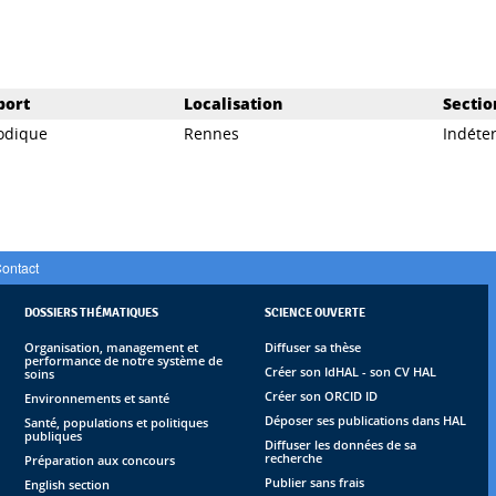
port
Localisation
Sectio
odique
Rennes
Indéte
ontact
DOSSIERS THÉMATIQUES
SCIENCE OUVERTE
Organisation, management et
Diffuser sa thèse
performance de notre système de
Créer son IdHAL - son CV HAL
soins
Créer son ORCID ID
Environnements et santé
Déposer ses publications dans HAL
Santé, populations et politiques
publiques
Diffuser les données de sa
recherche
Préparation aux concours
Publier sans frais
English section