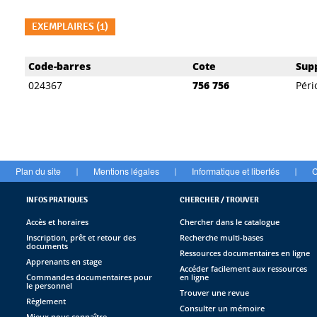
EXEMPLAIRES (1)
Liste des exemplaires
Code-barres
Cote
Sup
024367
756 756
Péri
Plan du site
Mentions légales
Informatique et libertés
C
|
|
|
INFOS PRATIQUES
CHERCHER / TROUVER
Accès et horaires
Chercher dans le catalogue
Inscription, prêt et retour des
Recherche multi-bases
documents
Ressources documentaires en ligne
Apprenants en stage
Accéder facilement aux ressources
Commandes documentaires pour
en ligne
le personnel
Trouver une revue
Règlement
Consulter un mémoire
Mieux nous connaître