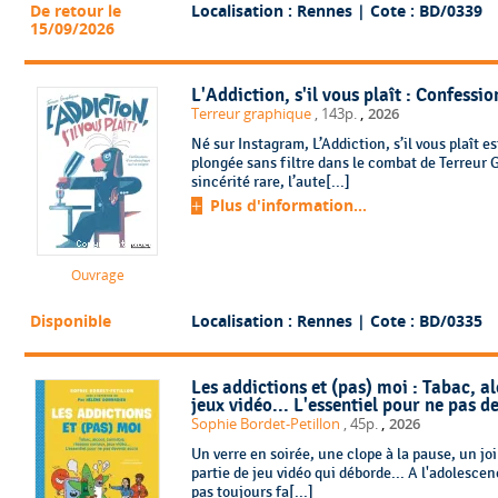
De retour le
Localisation : Rennes
| Cote : BD/0339
15/09/2026
L'Addiction, s'il vous plaît : Confessi
,
Terreur graphique
, 143p.
2026
Né sur Instagram, L’Addiction, s’il vous plaît e
plongée sans filtre dans le combat de Terreur Graphi
sincérité rare, l’aute[...]
Plus d'information...
Ouvrage
Disponible
Localisation : Rennes
| Cote : BD/0335
Les addictions et (pas) moi : Tabac, a
jeux vidéo... L'essentiel pour ne pas d
,
Sophie Bordet-Petillon
, 45p.
2026
Un verre en soirée, une clope à la pause, un joi
partie de jeu vidéo qui déborde... A l'adolescenc
pas toujours fa[...]