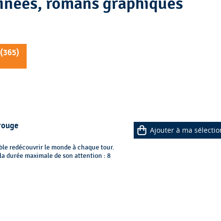
andes dessinées, romans graphiques
(
365
)
 rouge
Ajouter à ma sélectio
ble redécouvrir le monde à chaque tour.
 la durée maximale de son attention : 8