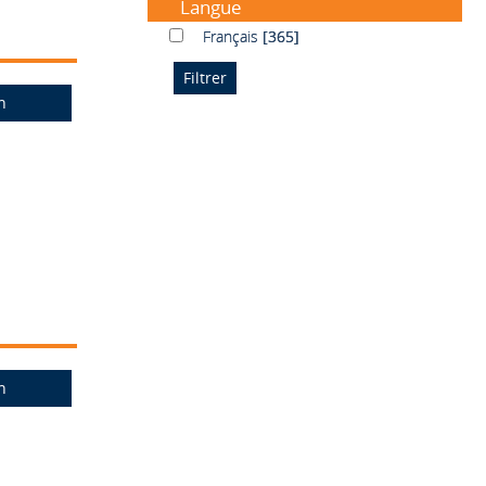
Langue
Français
Français
[365]
n
n