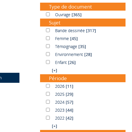
Type de document
Ouvrage
Ouvrage
[365]
Sujet
Bande dessinée
Bande dessinée
[317]
Femme
Femme
[45]
Témoignage
Témoignage
[35]
Environnement
Environnement
[28]
Enfant
Enfant
[26]
[+]
n
Période
2026
2026
[11]
2025
2025
[29]
2024
2024
[57]
2023
2023
[44]
2022
2022
[42]
[+]