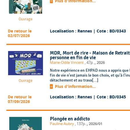
Plus d'information...
Ouvrage
De retour le
Localisation : Rennes
| Cote : BD/0343
02/07/2026
MDR, Mort de rire - Maison de Retraite
personne en fin de vie
,
Marie-Odile Vincent
, 47p.
2026
Notre expérience en EHPAD nous a appris que l
fin de vie n'est jamais le bon choix, et qu'à l'i
détachement et au trava[...]
Ouvrage
Plus d'information...
De retour le
Localisation : Rennes
| Cote : BD/0345
07/09/2026
Plongée en addicto
,
Pauline Aubry
, 137p.
2026/01