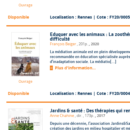
Ouvrage
Disponible
Localisation : Rennes
| Cote : FY20/0005
Eduquer avec les animaux : La zoothér
difficulté
,
François Beiger
, 201p.
2020
La médiation animale est en plein développeme
recommandée en éducation spécialisée auprès 
d’inadaptation sociale. La médiatio[...]
Plus d'information...
Ouvrage
Disponible
Localisation : Rennes
| Cote : FY20/0004
Jardins & santé : Des thérapies qui re
,
Anne Chahine
, dir.
, 173p.
2017
Depuis une décennie, l’association Jardins&Sant
création des jardins en milieu hospitalier et 