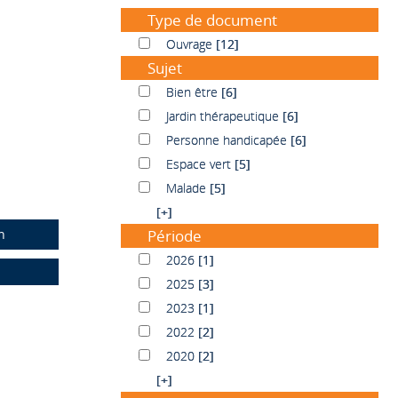
Type de document
Ouvrage
Ouvrage
[12]
Sujet
Bien être
Bien être
[6]
Jardin thérapeutique
Jardin thérapeutique
[6]
Personne handicapée
Personne handicapée
[6]
Espace vert
Espace vert
[5]
Malade
Malade
[5]
[+]
n
Période
2026
2026
[1]
2025
2025
[3]
2023
2023
[1]
2022
2022
[2]
2020
2020
[2]
[+]