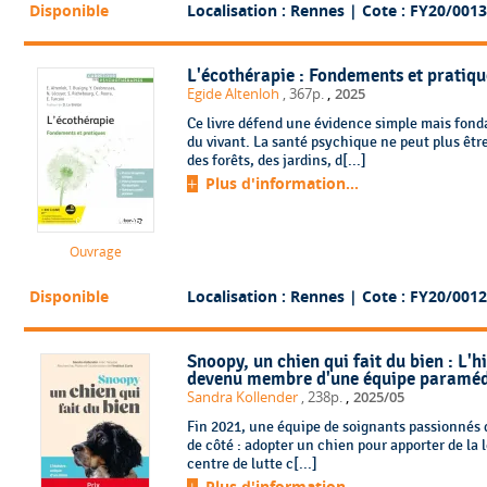
Disponible
Localisation : Rennes
| Cote : FY20/0013
L'écothérapie : Fondements et pratiqu
,
Egide Altenloh
, 367p.
2025
Ce livre défend une évidence simple mais fon
du vivant. La santé psychique ne peut plus êtr
des forêts, des jardins, d[...]
Plus d'information...
Ouvrage
Disponible
Localisation : Rennes
| Cote : FY20/0012
Snoopy, un chien qui fait du bien : L'h
devenu membre d'une équipe paraméd
,
Sandra Kollender
, 238p.
2025/05
Fin 2021, une équipe de soignants passionnés de
de côté : adopter un chien pour apporter de la 
centre de lutte c[...]
Plus d'information...