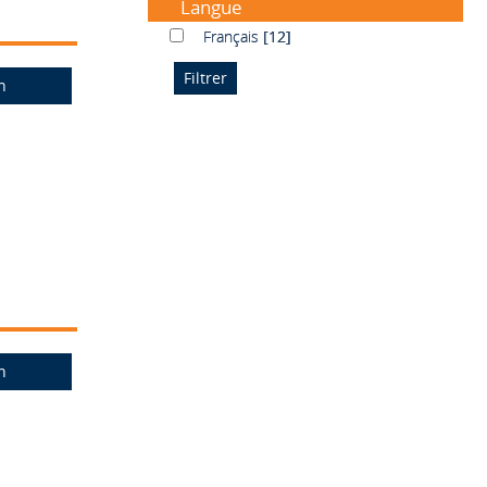
Langue
Français
Français
[12]
n
n