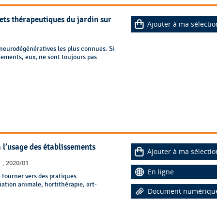
fets thérapeutiques du jardin sur
Ajouter à ma sélectio
 neurodégénératives les plus connues. Si
itements, eux, ne sont toujours pas
à l’usage des établissements
Ajouter à ma sélectio
,
.
2020/01
En ligne
 tourner vers des pratiques
ation animale, hortithérapie, art-
Document numériqu