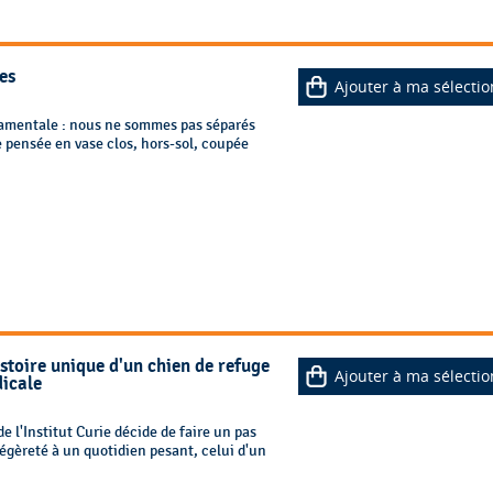
es
Ajouter à ma sélectio
damentale : nous ne sommes pas séparés
e pensée en vase clos, hors-sol, coupée
istoire unique d'un chien de refuge
Ajouter à ma sélectio
icale
 l'Institut Curie décide de faire un pas
légèreté à un quotidien pesant, celui d'un