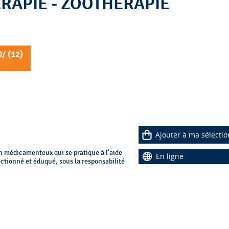
/ : HORTITHERAPIE - ZOOTHERAPIE
/ (
12
)
Ajouter à ma sélectio
 médicamenteux qui se pratique à l'aide
En ligne
ctionné et éduqué, sous la responsabilité