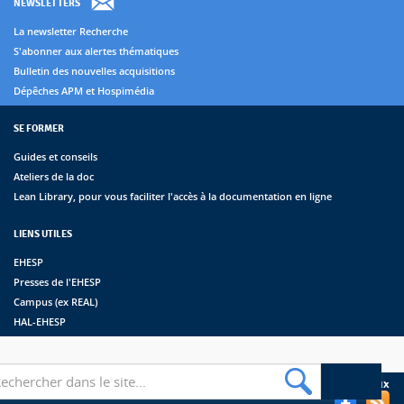
NEWSLETTERS
La newsletter Recherche
S'abonner aux alertes thématiques
Bulletin des nouvelles acquisitions
Dépêches APM et Hospimédia
SE FORMER
Guides et conseils
Ateliers de la doc
Lean Library, pour vous faciliter l'accès à la documentation en ligne
LIENS UTILES
EHESP
Presses de l'EHESP
Campus (ex REAL)
HAL-EHESP
erche
Suivez les bibliothèques de l'EHESP sur les réseaux sociaux