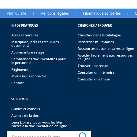
Plan du site
Mentions légales
Informatique et libertés
C
|
|
|
INFOS PRATIQUES
CHERCHER / TROUVER
Accès et horaires
Chercher dans le catalogue
Inscription, prêt et retour des
Recherche multi-bases
documents
Ressources documentaires en ligne
Apprenants en stage
Accéder facilement aux ressources
Commandes documentaires pour
en ligne
le personnel
Trouver une revue
Règlement
Consulter un mémoire
Mieux nous connaître
Consulter une thèse
Contact
SE FORMER
Guides et conseils
Ateliers de la doc
Lean Library, pour vous faciliter
l'accès à la documentation en ligne
Recherche