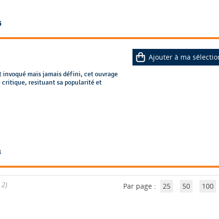
6
Ajouter à ma sélectio
t invoqué mais jamais défini, cet ouvrage
 critique, resituant sa popularité et
8
 2)
Par page :
25
50
100