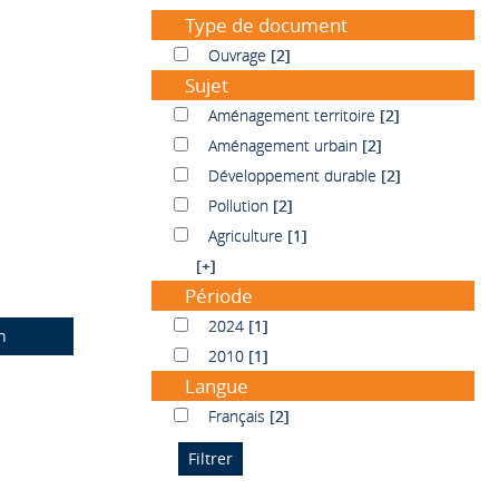
Type de document
Ouvrage
Ouvrage
[2]
Sujet
Aménagement territoire
Aménagement territoire
[2]
Aménagement urbain
Aménagement urbain
[2]
Développement durable
Développement durable
[2]
Pollution
Pollution
[2]
Agriculture
Agriculture
[1]
[+]
Période
2024
2024
[1]
n
2010
2010
[1]
Langue
Français
Français
[2]