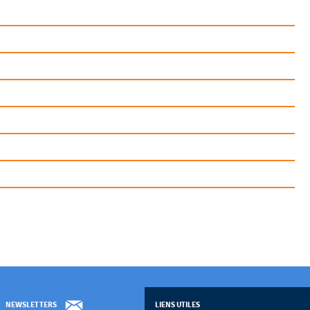
ant partie des abonnements de l'Ehesp :
 de vos données personnelles.
NEWSLETTERS
LIENS UTILES