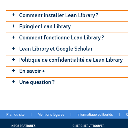
Comment installer Lean Library ?
Epingler Lean Library
Téléchargez l'extension Lean library depuis
ht
Comment fonctionne Lean Library ?
Epingler l'extension à votre
navigateur web :
L’extension est disponible pour les principaux na
Lean Library et Google Scholar
Plusieurs situations :
Politique de confidentialité de Lean Library
Lean Library paramètre aussi
Google Scholar
pour 
Les ressources que vous avez trouvée
En savoir +
L'extension Lean Library offre un certain nombre 
L'icône Lean Library se colore en vert
et une fen
Le message vous apporte des précisions sur l'ac
Une question ?
L'extension Lean Library apparaît dans la barre du 
bibliotheque@ehesp.fr
Plan du site
Mentions légales
Informatique et libertés
C
|
|
|
Sélectionnez votre bibliothèque
INFOS PRATIQUES
CHERCHER / TROUVER