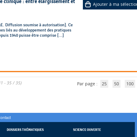
e clinique : entre élargissement et
Ajouter à ma sélectio
 Diffusion soumise à autorisation]. Ce
ues liés au développement des pratiques
uis 1940 puisse être comprise [...]
31 - 35 / 35)
Par page :
25
50
100
ontact
DOSSIERS THÉMATIQUES
SCIENCE OUVERTE