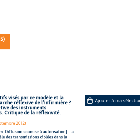
35
)
tifs visés par ce modèle et la
Ajouter à ma sélectio
arche réflexive de l'infirmière ?
ctive des instruments
 Critique de la réflexivité.
eptembre 2012)
 Diffusion soumise à autorisation]. La
le des transmissions ciblées dans la