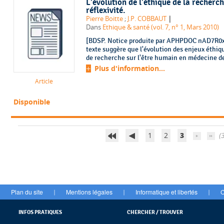
L'évolution de l'éthique de la recherch
réflexivité.
|
Pierre Boitte
;
J.P. COBBAUT
Dans
Ethique & santé (vol. 7, n° 1, Mars 2010)
[BDSP. Notice produite par APHPDOC nAD7R0xE.
texte suggère que l'évolution des enjeux éthiq
de recherche sur l'être humain en médecine dep
Plus d'information...
Article
Disponible
1
2
3
(
Plan du site
Mentions légales
Informatique et libertés
C
|
|
|
INFOS PRATIQUES
CHERCHER / TROUVER