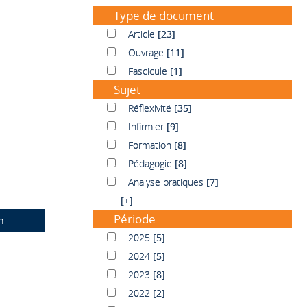
Type de document
Article
Article
[23]
Ouvrage
Ouvrage
[11]
Fascicule
Fascicule
[1]
Sujet
Réflexivité
Réflexivité
[35]
Infirmier
Infirmier
[9]
Formation
Formation
[8]
Pédagogie
Pédagogie
[8]
Analyse pratiques
Analyse pratiques
[7]
[+]
Période
n
2025
2025
[5]
2024
2024
[5]
2023
2023
[8]
2022
2022
[2]