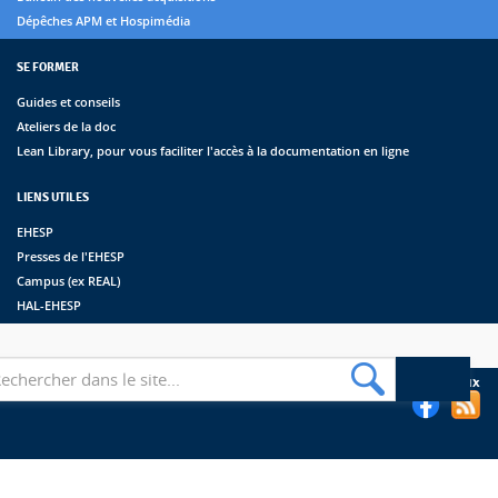
Dépêches APM et Hospimédia
SE FORMER
Guides et conseils
Ateliers de la doc
Lean Library, pour vous faciliter l'accès à la documentation en ligne
LIENS UTILES
EHESP
Presses de l'EHESP
Campus (ex REAL)
HAL-EHESP
erche
Suivez les bibliothèques de l'EHESP sur les réseaux sociaux