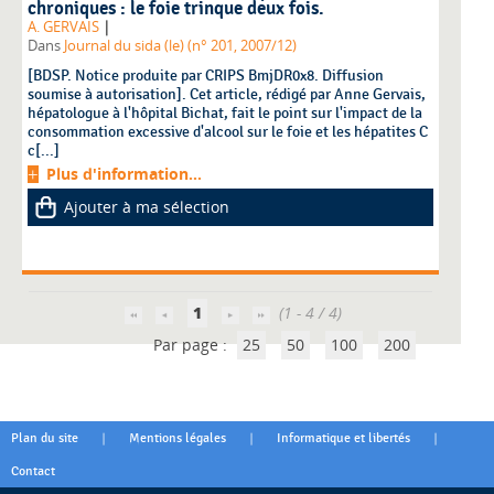
chroniques : le foie trinque deux fois.
|
A. GERVAIS
Dans
Journal du sida (le) (n° 201, 2007/12)
[BDSP. Notice produite par CRIPS BmjDR0x8. Diffusion
soumise à autorisation]. Cet article, rédigé par Anne Gervais,
hépatologue à l'hôpital Bichat, fait le point sur l'impact de la
consommation excessive d'alcool sur le foie et les hépatites C
c[...]
Plus d'information...
Ajouter à ma sélection
1
(1 - 4 / 4)
Par page :
25
50
100
200
|
|
|
Plan du site
Mentions légales
Informatique et libertés
Contact