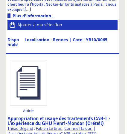
chercheur à l’hôpital Necker-Enfants malades à Paris. Il nous
explique l[...]
Plus d'information...
Ajouter à ma sélection
Dispo
Localisation : Rennes
| Cote : YB10/0065
nible
Article
Appropriation et usage des traitements CAR-T :
L’expérience du GHU Henri-Mondor (Créteil)
|
Théau Brigand
;
Fabien Le Bras
;
Corinne Haioun
Dans
Gestions hospitalières (n° 609, octobre 2021)