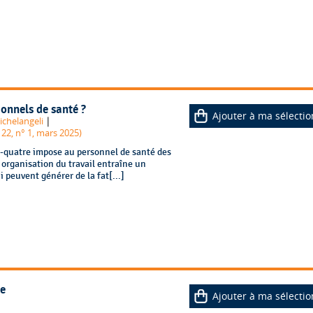
onnels de santé ?
Ajouter à ma sélectio
|
ichelangeli
 22, n° 1, mars 2025)
t-quatre impose au personnel de santé des
 organisation du travail entraîne un
 peuvent générer de la fat[...]
ne
Ajouter à ma sélectio