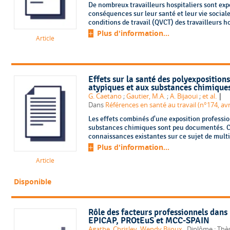
De nombreux travailleurs hospitaliers sont expo
conséquences sur leur santé et leur vie sociale.
conditions de travail (QVCT) des travailleurs ho
Plus d'information...
Article
Effets sur la santé des polyexposition
atypiques et aux substances chimiques
|
G. Caetano
;
Gautier, M.A.
;
A. Bijaoui
;
et al.
Dans
Les effets combinés d'une exposition professio
substances chimiques sont peu documentés. Cet 
connaissances existantes sur ce sujet de multie
Plus d'information...
Article
Disponible
Rôle des facteurs professionnels dans 
EPICAP, PROtEuS et MCC-SPAIN
Agathe, Chrisley, Wendy Bijoux
, Diplôme : Th