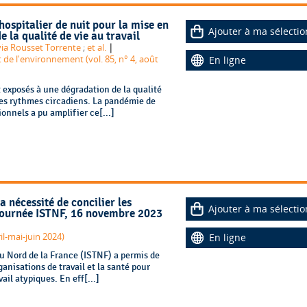
hospitalier de nuit pour la mise en
Ajouter à ma sélectio
 la qualité de vie au travail
|
via Rousset Torrente
;
et al.
 de l'environnement (vol. 85, n° 4, août
En ligne
t exposés à une dégradation de la qualité
 des rythmes circadiens. La pandémie de
nnels a pu amplifier ce[...]
a nécessité de concilier les
Ajouter à ma sélectio
: Journée ISTNF, 16 novembre 2023
Références en santé au travail (n°178, avril-mai-juin 2024)
En ligne
 du Nord de la France (ISTNF) a permis de
ganisations de travail et la santé pour
il atypiques. En eff[...]