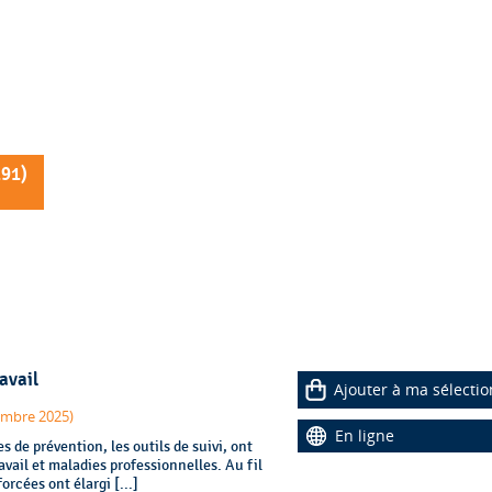
191
)
avail
Ajouter à ma sélectio
embre 2025)
En ligne
s de prévention, les outils de suivi, ont
avail et maladies professionnelles. Au fil
rcées ont élargi [...]