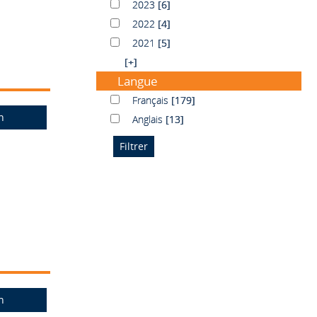
2023
2023
[6]
2022
2022
[4]
2021
2021
[5]
[+]
Langue
Français
Français
[179]
n
Anglais
Anglais
[13]
n