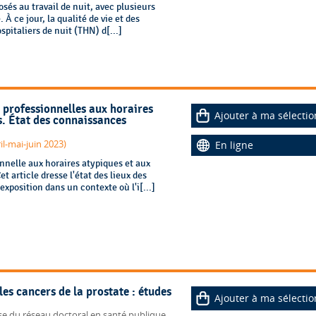
sés au travail de nuit, avec plusieurs
 À ce jour, la qualité de vie et des
spitaliers de nuit (THN) d[...]
s professionnelles aux horaires
Ajouter à ma sélectio
. État des connaissances
Références en santé au travail (n°174, avril-mai-juin 2023)
En ligne
nnelle aux horaires atypiques et aux
article dresse l'état des lieux des
xposition dans un contexte où l'i[...]
les cancers de la prostate : études
Ajouter à ma sélectio
èse du réseau doctoral en santé publique