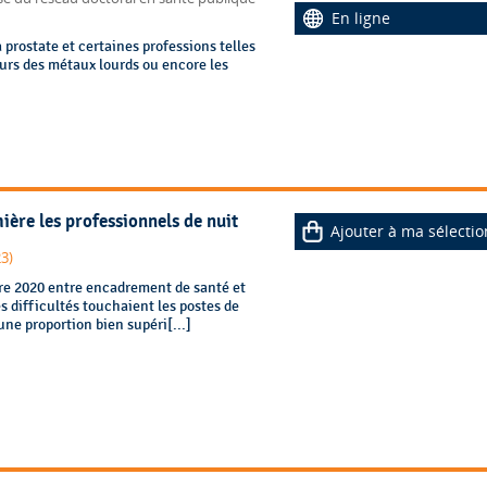
En ligne
 prostate et certaines professions telles
leurs des métaux lourds ou encore les
ière les professionnels de nuit
Ajouter à ma sélectio
23)
bre 2020 entre encadrement de santé et
s difficultés touchaient les postes de
 une proportion bien supéri[...]