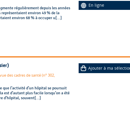
En ligne
augmente régulièrement depuis les années
s représentaient environ 49 % de la
étaient environ 68 % à occuper u[...]
sier)
Ajouter à ma sélectio
ue des cadres de santé (n° 302,
 que l’activité d’un hôpital se poursuit
la est d’autant plus facile lorsqu’on a été
 d’hôpital, souvent[...]