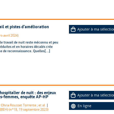
ail et pistes d’amélioration
Ajouter à ma sélectio
s-avril 2024)
 le travail de nuit reste méconnu et peu
réduites et en horaires décalés crée
e de reconnaissance. Quelles[...]
hospitalier de nuit : des enjeux
Ajouter à ma sélectio
ages-femmes, enquête AP-HP
|
;
Olivia Rousset Torrente
;
et al.
En ligne
(BEH) (n°18, 19 septembre 2023)