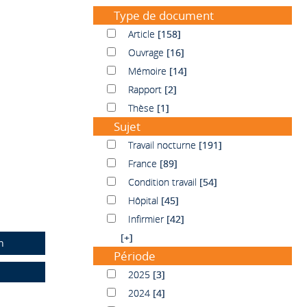
Type de document
Article
Article
[158]
Ouvrage
Ouvrage
[16]
Mémoire
Mémoire
[14]
Rapport
Rapport
[2]
Thèse
Thèse
[1]
Sujet
Travail nocturne
Travail nocturne
[191]
France
France
[89]
Condition travail
Condition travail
[54]
Hôpital
Hôpital
[45]
Infirmier
Infirmier
[42]
[+]
n
Période
2025
2025
[3]
2024
2024
[4]