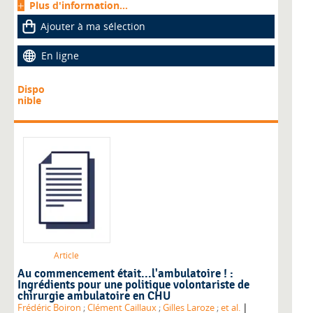
Plus d'information...
Ajouter à ma sélection
En ligne
Dispo
nible
Article
Au commencement était...l'ambulatoire ! :
Ingrédients pour une politique volontariste de
chirurgie ambulatoire en CHU
|
Frédéric Boiron
;
Clément Caillaux
;
Gilles Laroze
;
et al.