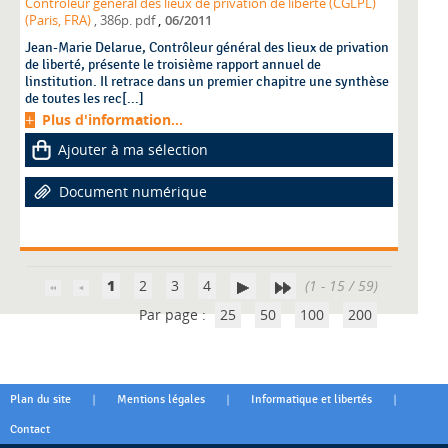
Contrôleur général des lieux de privation de liberté (CGLPL)
,
(Paris, FRA)
, 386p. pdf
06/2011
Jean-Marie Delarue, Contrôleur général des lieux de privation
de liberté, présente le troisième rapport annuel de
linstitution. Il retrace dans un premier chapitre une synthèse
de toutes les rec[...]
Plus d'information...
Ajouter à ma sélection
Document numérique
1
2
3
4
(1 - 15 / 59)
Par page :
25
50
100
200
|
|
|
Plan du site
Mentions légales
Informatique et libertés
Contact