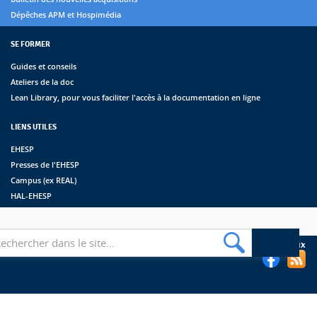
Dépêches APM et Hospimédia
SE FORMER
Guides et conseils
Ateliers de la doc
Lean Library, pour vous faciliter l'accès à la documentation en ligne
LIENS UTILES
EHESP
Presses de l'EHESP
Campus (ex REAL)
HAL-EHESP
erche
Suivez les bibliothèques de l'EHESP sur les réseaux sociaux