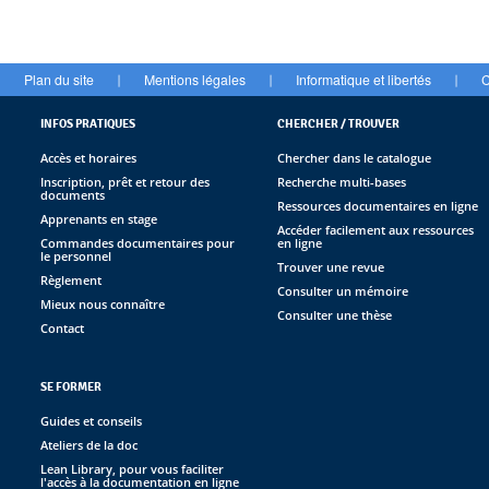
Plan du site
Mentions légales
Informatique et libertés
C
|
|
|
INFOS PRATIQUES
CHERCHER / TROUVER
Accès et horaires
Chercher dans le catalogue
Inscription, prêt et retour des
Recherche multi-bases
documents
Ressources documentaires en ligne
Apprenants en stage
Accéder facilement aux ressources
Commandes documentaires pour
en ligne
le personnel
Trouver une revue
Règlement
Consulter un mémoire
Mieux nous connaître
Consulter une thèse
Contact
SE FORMER
Guides et conseils
Ateliers de la doc
Lean Library, pour vous faciliter
l'accès à la documentation en ligne