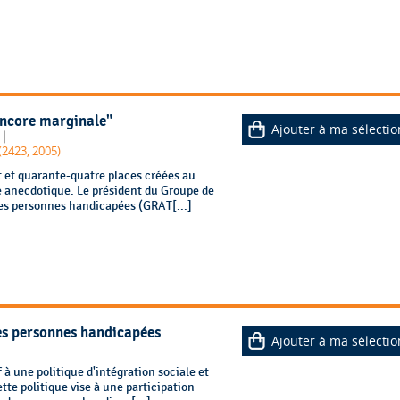
encore marginale"
Ajouter à ma sélectio
|
.
(2423, 2005)
et quarante-quatre places créées au
te anecdotique. Le président du Groupe de
des personnes handicapées (GRAT[...]
es personnes handicapées
Ajouter à ma sélectio
 à une politique d'intégration sociale et
te politique vise à une participation