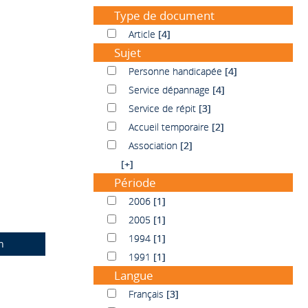
Type de document
Article
Article
[4]
Sujet
Personne handicapée
Personne handicapée
[4]
Service dépannage
Service dépannage
[4]
Service de répit
Service de répit
[3]
Accueil temporaire
Accueil temporaire
[2]
Association
Association
[2]
[+]
Période
2006
2006
[1]
2005
2005
[1]
1994
1994
[1]
n
1991
1991
[1]
Langue
Français
Français
[3]