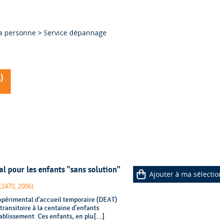
e
la personne
>
Service dépannage
4
)
l pour les enfants "sans solution"
Ajouter à ma sélectio
(2470, 2006)
xpérimental d'accueil temporaire (DEAT)
transitoire à la centaine d'enfants
blissement. Ces enfants, en plu[...]