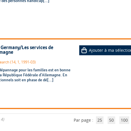
e des personnes handicap[...]
in Germany/Les services de
Ajouter à ma sélectio
emagne
earch (14, 1, 1991-03)
dépannage pour les familles est en bonne
la République Fédérale d'Allemagne. En
ionnels soit en phase de dé[...]
 4)
Par page :
25
50
100