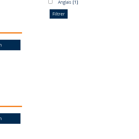
Anglais
Anglais
[1]
n
n