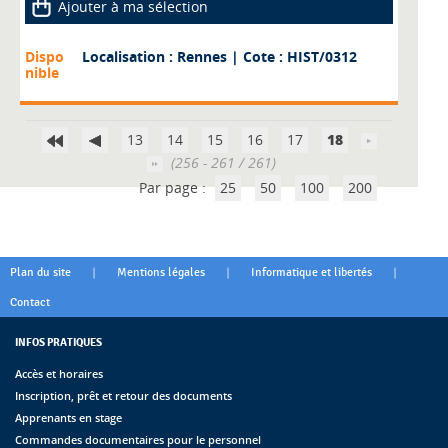
Ajouter à ma sélection
Dispo
Localisation : Rennes
| Cote : HIST/0312
nible
13
14
15
16
17
18
(256 - 261 / 261)
Par page :
25
50
100
200
|
|
|
Plan du site
Mentions légales
Informatique et libertés
Contact
INFOS PRATIQUES
Accès et horaires
Inscription, prêt et retour des documents
Apprenants en stage
Commandes documentaires pour le personnel