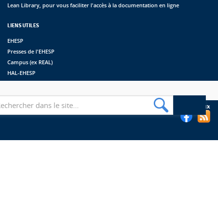
Lean Library, pour vous faciliter l'accès à la documentation en ligne
LIENS UTILES
EHESP
Presses de l'EHESP
Campus (ex REAL)
HAL-EHESP
erche
Suivez les bibliothèques de l'EHESP sur les réseaux sociaux