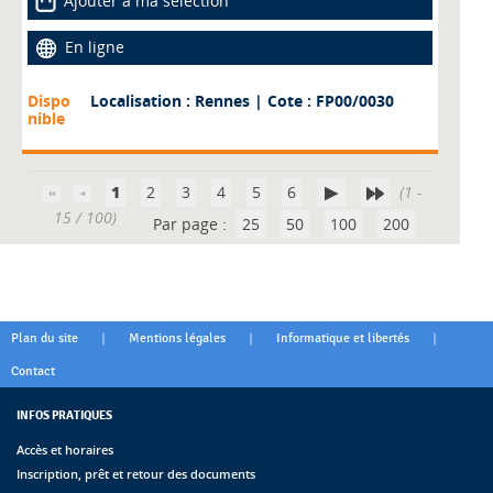
Ajouter à ma sélection
En ligne
Dispo
Localisation : Rennes
| Cote : FP00/0030
nible
1
2
3
4
5
6
(1 -
15 / 100)
Par page :
25
50
100
200
|
|
|
Plan du site
Mentions légales
Informatique et libertés
Contact
INFOS PRATIQUES
Accès et horaires
Inscription, prêt et retour des documents