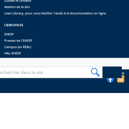
Guides et conseils
Ateliers de la doc
Lean Library, pour vous faciliter l'accès à la documentation en ligne
LIENS UTILES
EHESP
Presses de l'EHESP
Campus (ex REAL)
HAL-EHESP
erche
Suivez les bibliothèques de l'EHESP sur les réseaux sociaux