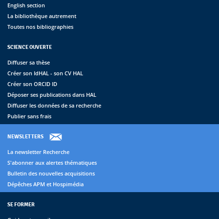
English section
La bibliothèque autrement
Toutes nos bibliographies
SCIENCE OUVERTE
Diffuser sa thèse
Créer son IdHAL - son CV HAL
Créer son ORCID ID
Déposer ses publications dans HAL
Diffuser les données de sa recherche
Publier sans frais
NEWSLETTERS
La newsletter Recherche
S'abonner aux alertes thématiques
Bulletin des nouvelles acquisitions
Dépêches APM et Hospimédia
SE FORMER