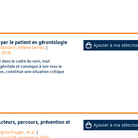
 par le patient en gérontologie
Ajouter à ma sélectio
|
 Maillard
;
Hélène Delrieu
r 2018)
t dans le cadre du soin, tout
 génitale et convoque à son insu le
n, constitue une situation critique
Acteurs, parcours, prévention et
Ajouter à ma sélectio
|
rginie Pouget
;
et al.
que (n° 96, septembre 2016)