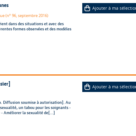
unes
Ajouter à ma sélectio
que (n° 96, septembre 2016)
vient dans des situations et avec des
férentes formes observées et des modèles
sier]
Ajouter à ma sélectio
 Diffusion soumise à autorisation]. Au
sexualité, un tabou pour les soignants -
- Améliorer la sexualité de[...]