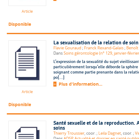
Article
Disponible
La sexualisation de la relation de soin
Flavie Gouraud
;
Franck Rexand-Galais
;
Benoît
Dans
Soins gérontologie (n° 129, janvier-févrie
L’expression de la sexualité du sujet vieillissan
particulièrement lorsqu’elle déborde la sphère
soignant comme partie prenante dans la relatio
po[...]
Plus d'information...
Article
Disponible
Santé sexuelle et de la reproduction. 
soins
Thierry Troussier
, coor. ;
Leila Dagnet
, coor. ;
Vi
Dans
ADSP Actualité et dossier en santé publi