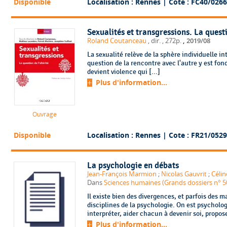
Disponible
Localisation : Rennes
| Cote : FC40/0266
Sexualités et transgressions. La questi
,
Roland Coutanceau
, dir.
, 272p.
2019/08
La sexualité relève de la sphère individuelle i
question de la rencontre avec l'autre y est fon
devient violence qui [...]
Plus d'information...
Ouvrage
Disponible
Localisation : Rennes
| Cote : FR21/0529
La psychologie en débats
Jean-François Marmion
;
Nicolas Gauvrit
;
Célin
Dans
Sciences humaines (Grands dossiers n° 5
Il existe bien des divergences, et parfois des 
disciplines de la psychologie. On est psycholo
interpréter, aider chacun à devenir soi, propose
Plus d'information...