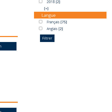
2018
2018
[2]
[+]
Langue
Français
Français
[75]
Anglais
Anglais
[2]
n
n