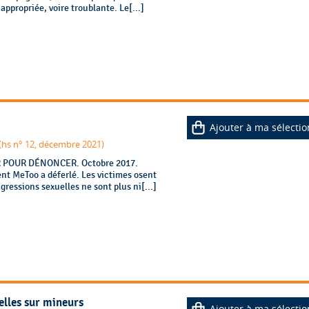
propriée, voire troublante. Le[...]
Ajouter à ma sélectio
(hs n° 12, décembre 2021)
LER POUR DÉNONCER. Octobre 2017.
nt MeToo a déferlé. Les victimes osent
agressions sexuelles ne sont plus ni[...]
elles sur mineurs
Ajouter à ma sélectio