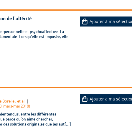
on de l'altérité
Ajouter à ma sélectio
nterpersonnelle et psychoaffective. La
damentale. Lorsqu'elle est imposée, elle
Ajouter à ma sélectio
|
e Borelle
;
et al.
0, mars-mai 2018)
malentendus, entre les différentes
gue parce qu’on aime chercher,
r des solutions originales que les aut[...]