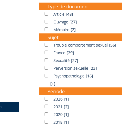
Type de document
Article
Article
[48]
Ouvrage
Ouvrage
[27]
Mémoire
Mémoire
[2]
Sujet
Trouble comportement sexuel
Trouble comportement sexuel
[56]
France
France
[29]
Sexualité
Sexualité
[27]
Perversion sexuelle
Perversion sexuelle
[23]
Psychopathologie
Psychopathologie
[16]
[+]
Période
2026
2026
[1]
n
2021
2021
[2]
2020
2020
[1]
2019
2019
[1]