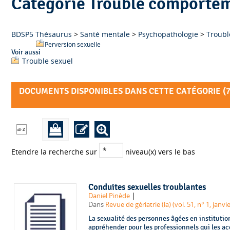
Catégorie Trouble comportem
BDSP5 Thésaurus
>
Santé mentale
>
Psychopathologie
>
Troubl
Perversion sexuelle
Voir aussi
Trouble sexuel
DOCUMENTS DISPONIBLES DANS CETTE CATÉGORIE (
Etendre la recherche sur
niveau(x) vers le bas
Conduites sexuelles troublantes
|
Daniel Pinède
Dans
Revue de gériatrie (la) (vol. 51, n° 1, janvi
La sexualité des personnes âgées en institutio
appréhender pour les professionnels qui les a