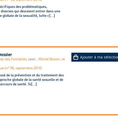
spécifiques des problématiques,
 diverses qui devraient entrer dans une
 globale de la sexualité, lutte c[...]
Dossier
Ajouter à ma sélectio
lley des Fontaines
, coor. ;
Michel Bozon
;
et
que (n° 96, septembre 2016)
assé de la prévention et du traitement des
roche globale de la santé sexuelle et de
arcours de santé. Si[...]