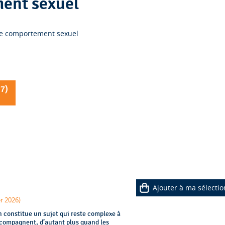
ent sexuel
e comportement sexuel
77
)
Ajouter à ma sélectio
er 2026)
n constitue un sujet qui reste complexe à
ccompagnent, d’autant plus quand les